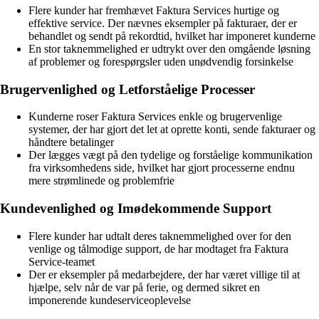
Flere kunder har fremhævet Faktura Services hurtige og
effektive service. Der nævnes eksempler på fakturaer, der er
behandlet og sendt på rekordtid, hvilket har imponeret kunderne
En stor taknemmelighed er udtrykt over den omgående løsning
af problemer og forespørgsler uden unødvendig forsinkelse
Brugervenlighed og Letforståelige Processer
Kunderne roser Faktura Services enkle og brugervenlige
systemer, der har gjort det let at oprette konti, sende fakturaer og
håndtere betalinger
Der lægges vægt på den tydelige og forståelige kommunikation
fra virksomhedens side, hvilket har gjort processerne endnu
mere strømlinede og problemfrie
Kundevenlighed og Imødekommende Support
Flere kunder har udtalt deres taknemmelighed over for den
venlige og tålmodige support, de har modtaget fra Faktura
Service-teamet
Der er eksempler på medarbejdere, der har været villige til at
hjælpe, selv når de var på ferie, og dermed sikret en
imponerende kundeserviceoplevelse