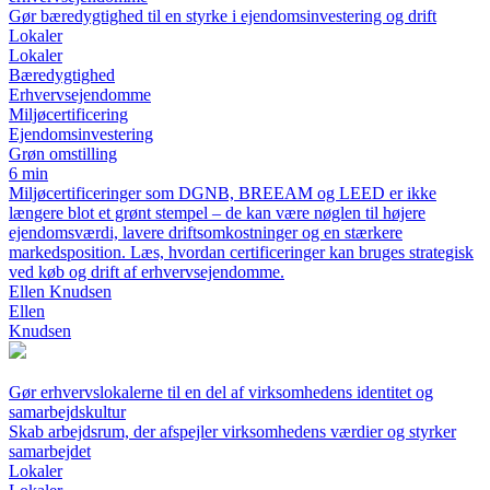
Gør bæredygtighed til en styrke i ejendomsinvestering og drift
Lokaler
Lokaler
Bæredygtighed
Erhvervsejendomme
Miljøcertificering
Ejendomsinvestering
Grøn omstilling
6 min
Miljøcertificeringer som DGNB, BREEAM og LEED er ikke
længere blot et grønt stempel – de kan være nøglen til højere
ejendomsværdi, lavere driftsomkostninger og en stærkere
markedsposition. Læs, hvordan certificeringer kan bruges strategisk
ved køb og drift af erhvervsejendomme.
Ellen Knudsen
Ellen
Knudsen
Gør erhvervslokalerne til en del af virksomhedens identitet og
samarbejdskultur
Skab arbejdsrum, der afspejler virksomhedens værdier og styrker
samarbejdet
Lokaler