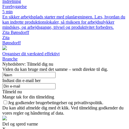
Indretning
Forebyggelse
5 min
En sikker arbejdsplads starter med planlægningen. Læs, hvordan du
kan indrette produktionslokaler, så risikoen for arbejdsulykker
mindskes, og arbejdsgange, trivsel og produktivitet forbedres.
Zita Bønsdorff
Zita
Bønsdorff
Organiser dit værksted effektivt
Branche
Nyhedsbrev: Tilmeld dig nu
Viden du kan bruge med det samme – sendt direkte til dig.
Indtast din e-mail her
Tilmeld nu
Mange tak for din tilmelding
Jeg godkender brugerbetingelser og privatlivspolitik.
Du kan altid afmelde dig med ét klik. Ved tilmelding godkender du
vores regler og håndtering af data.
Del og spred varme