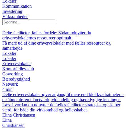
Lokaler
Kommunikation
Investering
Virksomheder
Delte faciliteter, fælles fordele: Sådan udnytter du
erhvervslokalernes ressourcer optimalt
Få mere ud af dine erhvervslokaler med fælles ressourcer og
samarbejde
Lokaler
Lokaler
Erhvervslokaler
Kontorfællesskab
Coworking
Bæredygtighed
Netværk
4 min
Delte erhvervslokaler giver adgang til mere end blot kvadratmeter –
de åbner døren til netværk, videndeling og bæredygtige løsninger.
Læs, hvordan du udnytter de fælles faciliteter strategisk og skaber
værdi for både din virksomhed og fællesskabet.
Elina Christiansen
Elina
Christiansen