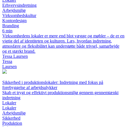
Lokaler
Erhvervsindretning
Arbejdsmiljø
Virksomhedskultur
Kontordesign
Branding
6 min
Virksomhedens lokaler er mere end blot vægge og møbler – de er en
vigtig del af identiteten og kulturen. Læs, hvordan indretning,
atmosfære og fleksibilitet kan understøtte både trivsel, samarbejde
og et stærkt brand.
Tessa Laursen
Tessa
Laursen
Sikkerhed i produktionslokaler: Indretning med fokus på
forebyggelse af arbejdsulykker
Skab et trygt og effektivt produktionsmiljø gennem gennemtænkt
indretning
Lokaler
Lokaler
Arbejdsmiljø
Sikkerhed
Produktion