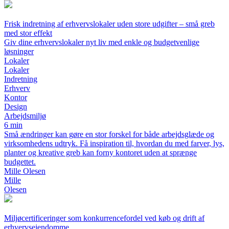
Frisk indretning af erhvervslokaler uden store udgifter – små greb
med stor effekt
Giv dine erhvervslokaler nyt liv med enkle og budgetvenlige
løsninger
Lokaler
Lokaler
Indretning
Erhverv
Kontor
Design
Arbejdsmiljø
6 min
Små ændringer kan gøre en stor forskel for både arbejdsglæde og
virksomhedens udtryk. Få inspiration til, hvordan du med farver, lys,
planter og kreative greb kan forny kontoret uden at sprænge
budgettet.
Mille Olesen
Mille
Olesen
Miljøcertificeringer som konkurrencefordel ved køb og drift af
erhvervsejendomme