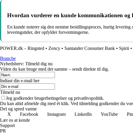
Hvordan vurderer en kunde kommunikationen og l
En kunde noterer sig den nemme bestillingsproces, hurtig leverin
leveringstider, der opfylder forventningerne.
POWER.dk – Ringsted
•
Zency
•
Santander Consumer Bank
•
Spirii
Branche
Nyhedsbrev: Tilmeld dig nu
Viden du kan bruge med det samme – sendt direkte til dig.
Indtast din e-mail her
Tilmeld nu
Jeg godkender brugerbetingelser og privatlivspolitik.
Du kan altid afmelde dig med ét klik. Ved tilmelding godkender du vore
Del og spred varme
X
Facebook
Instagram
LinkedIn
YouTube
Pin
Lær os at kende
Support
PR