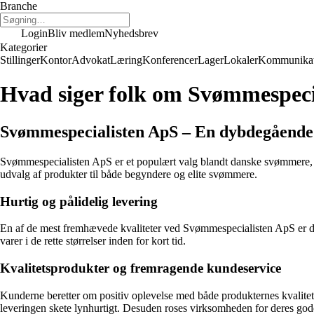
Branche
Login
Bliv medlem
Nyhedsbrev
Kategorier
Stillinger
Kontor
Advokat
Læring
Konferencer
Lager
Lokaler
Kommunikat
Hvad siger folk om Svømmespeci
Svømmespecialisten ApS – En dybdegående 
Svømmespecialisten ApS er et populært valg blandt danske svømmere, og
udvalg af produkter til både begyndere og elite svømmere.
Hurtig og pålidelig levering
En af de mest fremhævede kvaliteter ved Svømmespecialisten ApS er dere
varer i de rette størrelser inden for kort tid.
Kvalitetsprodukter og fremragende kundeservice
Kunderne beretter om positiv oplevelse med både produkternes kvalitet
leveringen skete lynhurtigt. Desuden roses virksomheden for deres g