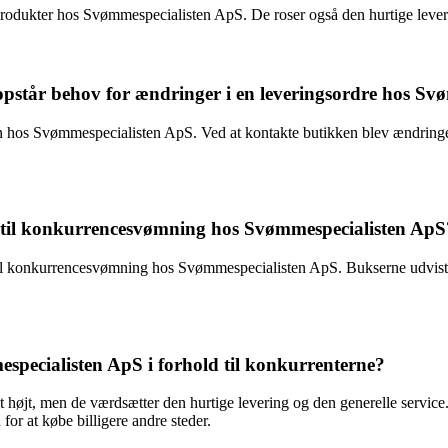
dukter hos Svømmespecialisten ApS. De roser også den hurtige leverin
 opstår behov for ændringer i en leveringsordre hos S
en hos Svømmespecialisten ApS. Ved at kontakte butikken blev ændring
 til konkurrencesvømning hos Svømmespecialisten ApS
il konkurrencesvømning hos Svømmespecialisten ApS. Bukserne udviste f
especialisten ApS i forhold til konkurrenterne?
øjt, men de værdsætter den hurtige levering og den generelle service. No
or at købe billigere andre steder.