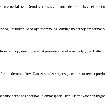
mmespecialisten. Derudover roses virksomheden for at have et bredt udva
nline og i butikken. Med hjælpsomme og kyndige medarbejdere formår
en er i top, samtidig med at priserne er konkurrencedygtige. Dette tilt
 kundernes behov. Uanset om det drejer sig om at returnere et produkt,
edarbejderne besidder hos Svømmespecialisten. Dette skaber en tryghed