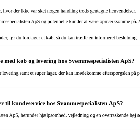
 hvor der ikke var sket nogen handling trods gentagne henvendelser.
ømmespecialisten ApS og potentielle kunder at være opmærksomme på. At
der, før du foretager et køb, så du kan træffe en informeret beslutning.
se med køb og levering hos Svømmespecialisten ApS?
r levering samt et super lager, der kan imødekomme efterspørgslen på p
er til kundeservice hos Svømmespecialisten ApS?
en ApS, herunder hjælpsomhed, vejledning og en overraskende høj serv