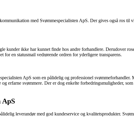
 kommunikation med Svømmespecialisten ApS. Der gives også ros til v
le kunder ikke har kunnet finde hos andre forhandlere. Derudover rose
for en statusmail vedrørende ordren for yderligere transparens.
specialisten ApS som en pålidelig og professionel svømmeforhandler. M
 erfarne svømmere. Der er dog enkelte forbedringsmuligheder, som f
n ApS
n pålidelig leverandør med god kundeservice og kvalitetsprodukter. Sv