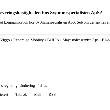
everingshastigheden hos Svømmespecialisten ApS?
g og kommunikation hos Svømmespecialisten ApS. Selvom der savnes en s
•
Viggo
•
Record go Mobility
•
BOLIA
•
Mayastolkeservice Aps
•
F I-a
s regler og håndtering af data.
terest
TikTok
Mail
RSS