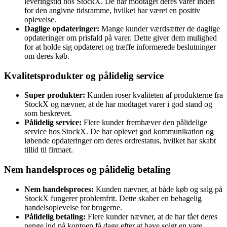
leveringstid hos StockX. De har modtaget deres varer inden
for den angivne tidsramme, hvilket har været en positiv
oplevelse.
Daglige opdateringer:
Mange kunder værdsætter de daglige
opdateringer om prisfald på varer. Dette giver dem mulighed
for at holde sig opdateret og træffe informerede beslutninger
om deres køb.
Kvalitetsprodukter og pålidelig service
Super produkter:
Kunden roser kvaliteten af produkterne fra
StockX og nævner, at de har modtaget varer i god stand og
som beskrevet.
Pålidelig service:
Flere kunder fremhæver den pålidelige
service hos StockX. De har oplevet god kommunikation og
løbende opdateringer om deres ordrestatus, hvilket har skabt
tillid til firmaet.
Nem handelsproces og pålidelig betaling
Nem handelsproces:
Kunden nævner, at både køb og salg på
StockX fungerer problemfrit. Dette skaber en behagelig
handelsoplevelse for brugerne.
Pålidelig betaling:
Flere kunder nævner, at de har fået deres
penge ind på kontoen få dage efter at have solgt en vare.