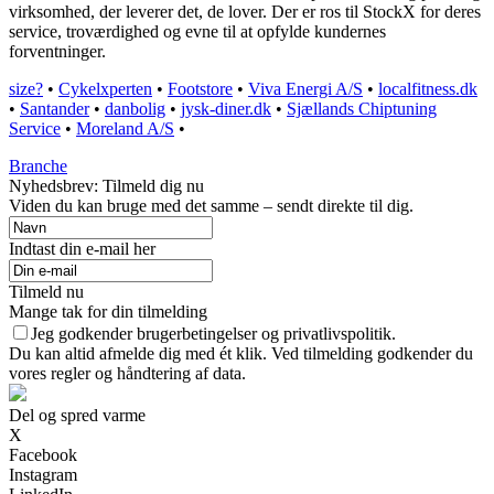
virksomhed, der leverer det, de lover. Der er ros til StockX for deres
service, troværdighed og evne til at opfylde kundernes
forventninger.
size?
•
Cykelxperten
•
Footstore
•
Viva Energi A/S
•
localfitness.dk
•
Santander
•
danbolig
•
jysk-diner.dk
•
Sjællands Chiptuning
Service
•
Moreland A/S
•
Branche
Nyhedsbrev: Tilmeld dig nu
Viden du kan bruge med det samme – sendt direkte til dig.
Indtast din e-mail her
Tilmeld nu
Mange tak for din tilmelding
Jeg godkender brugerbetingelser og privatlivspolitik.
Du kan altid afmelde dig med ét klik. Ved tilmelding godkender du
vores regler og håndtering af data.
Del og spred varme
X
Facebook
Instagram