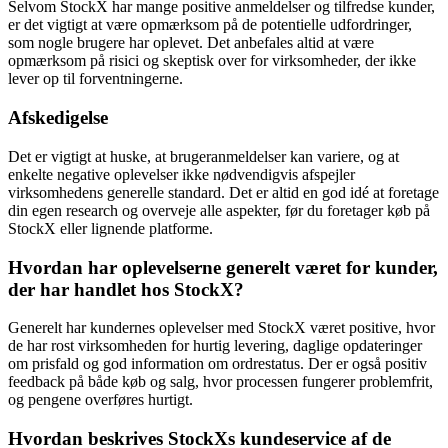
Selvom StockX har mange positive anmeldelser og tilfredse kunder,
er det vigtigt at være opmærksom på de potentielle udfordringer,
som nogle brugere har oplevet. Det anbefales altid at være
opmærksom på risici og skeptisk over for virksomheder, der ikke
lever op til forventningerne.
Afskedigelse
Det er vigtigt at huske, at brugeranmeldelser kan variere, og at
enkelte negative oplevelser ikke nødvendigvis afspejler
virksomhedens generelle standard. Det er altid en god idé at foretage
din egen research og overveje alle aspekter, før du foretager køb på
StockX eller lignende platforme.
Hvordan har oplevelserne generelt været for kunder,
der har handlet hos StockX?
Generelt har kundernes oplevelser med StockX været positive, hvor
de har rost virksomheden for hurtig levering, daglige opdateringer
om prisfald og god information om ordrestatus. Der er også positiv
feedback på både køb og salg, hvor processen fungerer problemfrit,
og pengene overføres hurtigt.
Hvordan beskrives StockXs kundeservice af de