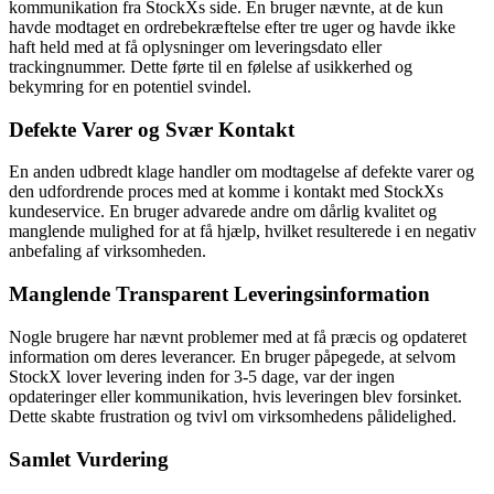
kommunikation fra StockXs side. En bruger nævnte, at de kun
havde modtaget en ordrebekræftelse efter tre uger og havde ikke
haft held med at få oplysninger om leveringsdato eller
trackingnummer. Dette førte til en følelse af usikkerhed og
bekymring for en potentiel svindel.
Defekte Varer og Svær Kontakt
En anden udbredt klage handler om modtagelse af defekte varer og
den udfordrende proces med at komme i kontakt med StockXs
kundeservice. En bruger advarede andre om dårlig kvalitet og
manglende mulighed for at få hjælp, hvilket resulterede i en negativ
anbefaling af virksomheden.
Manglende Transparent Leveringsinformation
Nogle brugere har nævnt problemer med at få præcis og opdateret
information om deres leverancer. En bruger påpegede, at selvom
StockX lover levering inden for 3-5 dage, var der ingen
opdateringer eller kommunikation, hvis leveringen blev forsinket.
Dette skabte frustration og tvivl om virksomhedens pålidelighed.
Samlet Vurdering