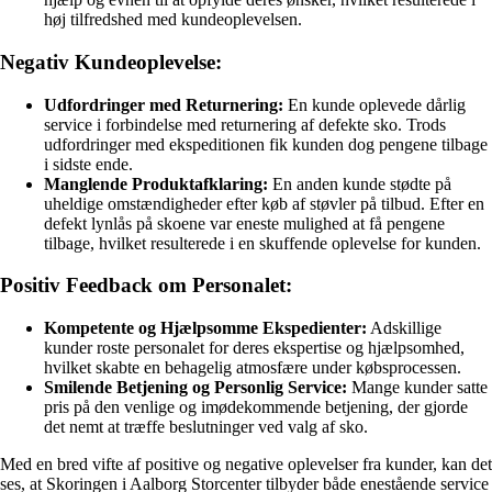
høj tilfredshed med kundeoplevelsen.
Negativ Kundeoplevelse:
Udfordringer med Returnering:
En kunde oplevede dårlig
service i forbindelse med returnering af defekte sko. Trods
udfordringer med ekspeditionen fik kunden dog pengene tilbage
i sidste ende.
Manglende Produktafklaring:
En anden kunde stødte på
uheldige omstændigheder efter køb af støvler på tilbud. Efter en
defekt lynlås på skoene var eneste mulighed at få pengene
tilbage, hvilket resulterede i en skuffende oplevelse for kunden.
Positiv Feedback om Personalet:
Kompetente og Hjælpsomme Ekspedienter:
Adskillige
kunder roste personalet for deres ekspertise og hjælpsomhed,
hvilket skabte en behagelig atmosfære under købsprocessen.
Smilende Betjening og Personlig Service:
Mange kunder satte
pris på den venlige og imødekommende betjening, der gjorde
det nemt at træffe beslutninger ved valg af sko.
Med en bred vifte af positive og negative oplevelser fra kunder, kan det
ses, at Skoringen i Aalborg Storcenter tilbyder både enestående service