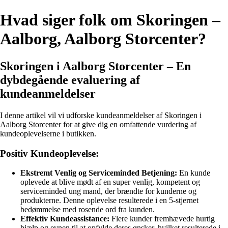
Hvad siger folk om Skoringen –
Aalborg, Aalborg Storcenter?
Skoringen i Aalborg Storcenter – En
dybdegående evaluering af
kundeanmeldelser
I denne artikel vil vi udforske kundeanmeldelser af Skoringen i
Aalborg Storcenter for at give dig en omfattende vurdering af
kundeoplevelserne i butikken.
Positiv Kundeoplevelse:
Ekstremt Venlig og Serviceminded Betjening:
En kunde
oplevede at blive mødt af en super venlig, kompetent og
serviceminded ung mand, der brændte for kunderne og
produkterne. Denne oplevelse resulterede i en 5-stjernet
bedømmelse med rosende ord fra kunden.
Effektiv Kundeassistance:
Flere kunder fremhævede hurtig
hjælp og evnen til at opfylde deres ønsker, hvilket resulterede i