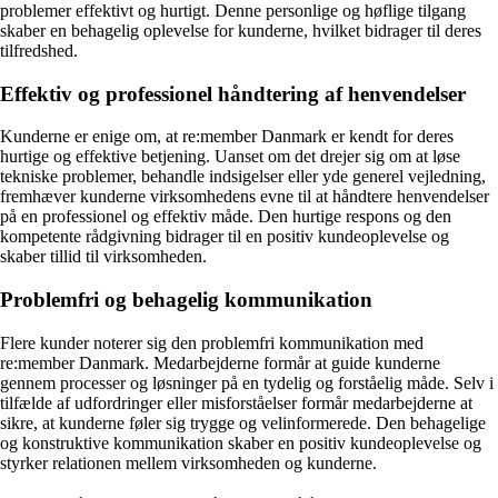
problemer effektivt og hurtigt. Denne personlige og høflige tilgang
skaber en behagelig oplevelse for kunderne, hvilket bidrager til deres
tilfredshed.
Effektiv og professionel håndtering af henvendelser
Kunderne er enige om, at re:member Danmark er kendt for deres
hurtige og effektive betjening. Uanset om det drejer sig om at løse
tekniske problemer, behandle indsigelser eller yde generel vejledning,
fremhæver kunderne virksomhedens evne til at håndtere henvendelser
på en professionel og effektiv måde. Den hurtige respons og den
kompetente rådgivning bidrager til en positiv kundeoplevelse og
skaber tillid til virksomheden.
Problemfri og behagelig kommunikation
Flere kunder noterer sig den problemfri kommunikation med
re:member Danmark. Medarbejderne formår at guide kunderne
gennem processer og løsninger på en tydelig og forståelig måde. Selv i
tilfælde af udfordringer eller misforståelser formår medarbejderne at
sikre, at kunderne føler sig trygge og velinformerede. Den behagelige
og konstruktive kommunikation skaber en positiv kundeoplevelse og
styrker relationen mellem virksomheden og kunderne.