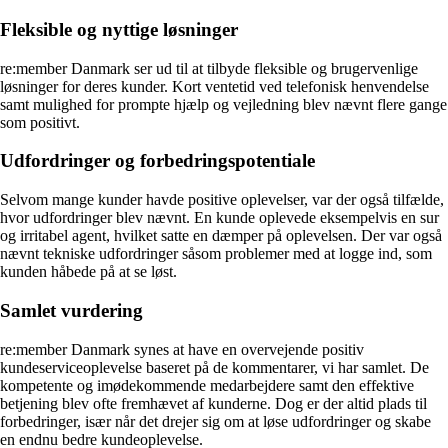
Fleksible og nyttige løsninger
re:member Danmark ser ud til at tilbyde fleksible og brugervenlige
løsninger for deres kunder. Kort ventetid ved telefonisk henvendelse
samt mulighed for prompte hjælp og vejledning blev nævnt flere gange
som positivt.
Udfordringer og forbedringspotentiale
Selvom mange kunder havde positive oplevelser, var der også tilfælde,
hvor udfordringer blev nævnt. En kunde oplevede eksempelvis en sur
og irritabel agent, hvilket satte en dæmper på oplevelsen. Der var også
nævnt tekniske udfordringer såsom problemer med at logge ind, som
kunden håbede på at se løst.
Samlet vurdering
re:member Danmark synes at have en overvejende positiv
kundeserviceoplevelse baseret på de kommentarer, vi har samlet. De
kompetente og imødekommende medarbejdere samt den effektive
betjening blev ofte fremhævet af kunderne. Dog er der altid plads til
forbedringer, især når det drejer sig om at løse udfordringer og skabe
en endnu bedre kundeoplevelse.