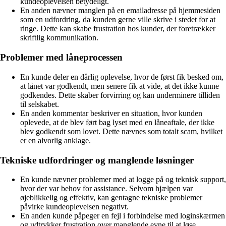
kundeoplevelsen betydeligt.
En anden nævner manglen på en emailadresse på hjemmesiden
som en udfordring, da kunden gerne ville skrive i stedet for at
ringe. Dette kan skabe frustration hos kunder, der foretrækker
skriftlig kommunikation.
Problemer med låneprocessen
En kunde deler en dårlig oplevelse, hvor de først fik besked om,
at lånet var godkendt, men senere fik at vide, at det ikke kunne
godkendes. Dette skaber forvirring og kan underminere tilliden
til selskabet.
En anden kommentar beskriver en situation, hvor kunden
oplevede, at de blev ført bag lyset med en låneaftale, der ikke
blev godkendt som lovet. Dette nævnes som totalt scam, hvilket
er en alvorlig anklage.
Tekniske udfordringer og manglende løsninger
En kunde nævner problemer med at logge på og teknisk support,
hvor der var behov for assistance. Selvom hjælpen var
øjeblikkelig og effektiv, kan gentagne tekniske problemer
påvirke kundeoplevelsen negativt.
En anden kunde påpeger en fejl i forbindelse med loginskærmen
og udtrykker frustration over manglende evne til at løse