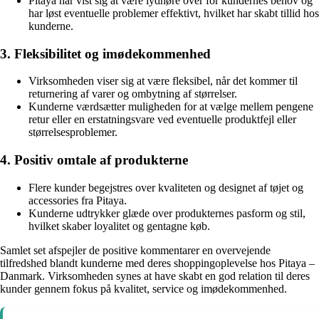
Pitaya har vist sig at være lydhøre over for kundernes behov og
har løst eventuelle problemer effektivt, hvilket har skabt tillid hos
kunderne.
3. Fleksibilitet og imødekommenhed
Virksomheden viser sig at være fleksibel, når det kommer til
returnering af varer og ombytning af størrelser.
Kunderne værdsætter muligheden for at vælge mellem pengene
retur eller en erstatningsvare ved eventuelle produktfejl eller
størrelsesproblemer.
4. Positiv omtale af produkterne
Flere kunder begejstres over kvaliteten og designet af tøjet og
accessories fra Pitaya.
Kunderne udtrykker glæde over produkternes pasform og stil,
hvilket skaber loyalitet og gentagne køb.
Samlet set afspejler de positive kommentarer en overvejende
tilfredshed blandt kunderne med deres shoppingoplevelse hos Pitaya –
Danmark. Virksomheden synes at have skabt en god relation til deres
kunder gennem fokus på kvalitet, service og imødekommenhed.