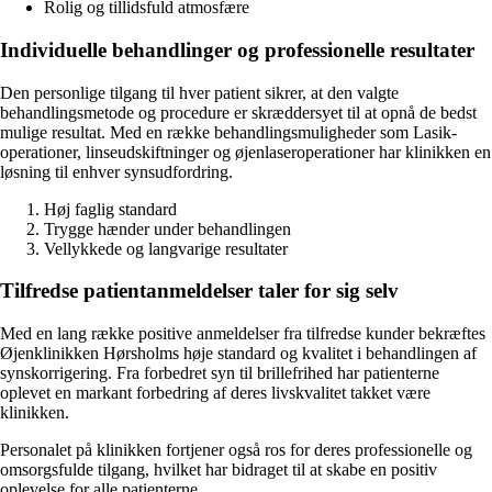
Rolig og tillidsfuld atmosfære
Individuelle behandlinger og professionelle resultater
Den personlige tilgang til hver patient sikrer, at den valgte
behandlingsmetode og procedure er skræddersyet til at opnå de bedst
mulige resultat. Med en række behandlingsmuligheder som Lasik-
operationer, linseudskiftninger og øjenlaseroperationer har klinikken en
løsning til enhver synsudfordring.
Høj faglig standard
Trygge hænder under behandlingen
Vellykkede og langvarige resultater
Tilfredse patientanmeldelser taler for sig selv
Med en lang række positive anmeldelser fra tilfredse kunder bekræftes
Øjenklinikken Hørsholms høje standard og kvalitet i behandlingen af
synskorrigering. Fra forbedret syn til brillefrihed har patienterne
oplevet en markant forbedring af deres livskvalitet takket være
klinikken.
Personalet på klinikken fortjener også ros for deres professionelle og
omsorgsfulde tilgang, hvilket har bidraget til at skabe en positiv
oplevelse for alle patienterne.