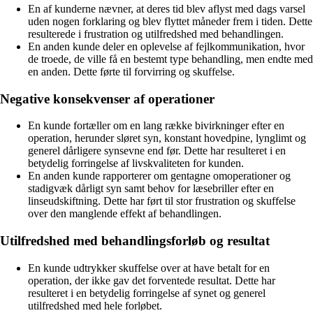
En af kunderne nævner, at deres tid blev aflyst med dags varsel
uden nogen forklaring og blev flyttet måneder frem i tiden. Dette
resulterede i frustration og utilfredshed med behandlingen.
En anden kunde deler en oplevelse af fejlkommunikation, hvor
de troede, de ville få en bestemt type behandling, men endte med
en anden. Dette førte til forvirring og skuffelse.
Negative konsekvenser af operationer
En kunde fortæller om en lang række bivirkninger efter en
operation, herunder sløret syn, konstant hovedpine, lynglimt og
generel dårligere synsevne end før. Dette har resulteret i en
betydelig forringelse af livskvaliteten for kunden.
En anden kunde rapporterer om gentagne omoperationer og
stadigvæk dårligt syn samt behov for læsebriller efter en
linseudskiftning. Dette har ført til stor frustration og skuffelse
over den manglende effekt af behandlingen.
Utilfredshed med behandlingsforløb og resultat
En kunde udtrykker skuffelse over at have betalt for en
operation, der ikke gav det forventede resultat. Dette har
resulteret i en betydelig forringelse af synet og generel
utilfredshed med hele forløbet.