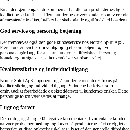
En anden gennemgående kommentar handler om produkternes høje
kvalitet og lækre finish. Flere kunder beskriver skindene som værende
af enestående kvalitet, hvilket har skabt glæde og tilfredshed hos dem.
God service og personlig betjening
Der fremhæves også den gode kundeservice hos Nordic Spirit ApS.
Flere kunder beretter om venlig og hjælpsom betjening, hvor
personalet går langt for at sikre kundernes tilfredshed. Personlig
kontakt og hurtige svar på henvendelser værdsættes højt.
Kvalitetssikring og individuel tilgang
Nordic Spirit ApS imponerer også kunderne med deres fokus på
kvalitetssikring og individuel tilgang. Skindene beskrives som
omhyggeligt forarbejdede og skræddersyet til kundernes ønsker. Dette
personlige touch værdsættes af mange.
Lugt og farver
Der er dog også nogle få negative kommentarer, hvor enkelte kunder
nævner problemer med lugt og farver på produkterne. Det er vigtigt at
bemærke, at disse oplevelser skal ses i lyset af den generelle tilfredshed