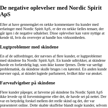
De negative oplevelser med Nordic Spirit
ApS
Efter at have gennemgået en række kommentarer fra kunder med
erfaringer med Nordic Spirit ApS, er der en række fælles temaer, der
går igen i de negative udtalelser. Disse oplevelser kan være nyttige at
kende til, hvis du overvejer at handle hos virksomheden.
Lugtproblemer med skindene
En af de udfordringer, der nævnes af flere kunder, er lugtproblemer
med skindene fra Nordic Spirit ApS. En kunde udtrykker, at skindene
havde en forfærdelig lugt, som ikke kunne fjernes. Dette var særligt
problematisk, da skindene skulle bruges i en kørestol. En anden kunde
nævner også, at skindet lugtede parfumeret, hvilket ikke var ønsket.
Farveafvigelser på skindene
Flere kunder påpeger, at farverne på skindene fra Nordic Spirit ApS
ikke levede op til forventningerne eller det, de havde set på nettet. Der
var en betydelig forskel mellem det reelle skind og det, der var
præsenteret online. Dette skabte skuffelse blandt nogle kunder, selvom