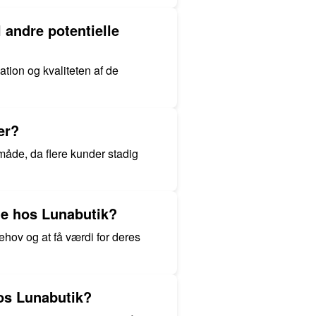
l andre potentielle
tion og kvaliteten af de
er?
 måde, da flere kunder stadig
ne hos Lunabutik?
ehov og at få værdi for deres
hos Lunabutik?