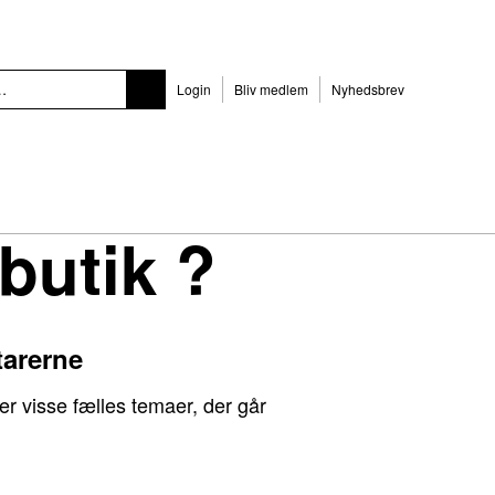
Login
Bliv medlem
Nyhedsbrev
butik ?
tarerne
r visse fælles temaer, der går