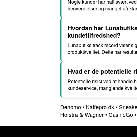
Nogle kunder har haft svært ved
henvendelser og mangel på klare r
Hvordan har Lunabutiks
kundetilfredshed?
Lunabutiks track record viser s
produktkvalitet. Dette har result
Hvad er de potentielle 
Potentielle risici ved at handle
kundeservice, manglende kvalite
Denomo
•
Kaffepro.dk
•
Sneake
Hofstra & Wagner
•
CasinoGo