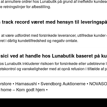
 at annullere ordrer hos Lunabutik på grund af ineffektiv kunde
etningslinjer for afbestilling.
 track record været med hensyn til leveringspå
ig at være udfordret med forsinkede leverancer, utilfredse kund
eret i dårlig kundetilfredshed og negativ omtale.
risici ved at handle hos Lunabutik baseret på 
 hos Lunabutik inkluderer risikoen for forsinkede eller udeblevn
tskontrol og vanskeligheder med at opnå refusion i tilfælde af 
rstore
•
Hamasushi
•
Svendborg Auktionerne
•
NOVASO
•
home – Kom godt hjem
•