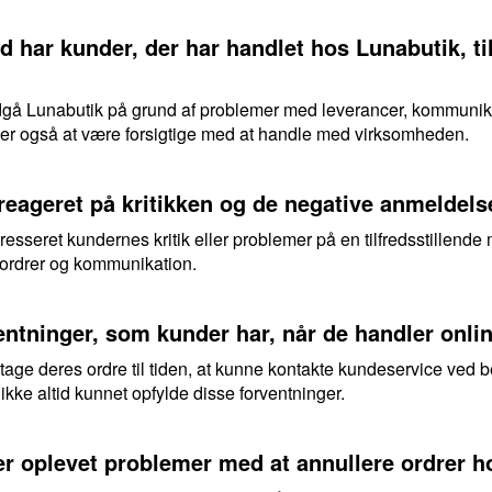
åd har kunder, der har handlet hos Lunabutik, ti
ndgå Lunabutik på grund af problemer med leverancer, kommunika
er også at være forsigtige med at handle med virksomheden.
reageret på kritikken og de negative anmeldels
esseret kundernes kritik eller problemer på en tilfredsstillende
 ordrer og kommunikation.
entninger, som kunder har, når de handler onli
age deres ordre til tiden, at kunne kontakte kundeservice ved b
kke altid kunnet opfylde disse forventninger.
er oplevet problemer med at annullere ordrer 