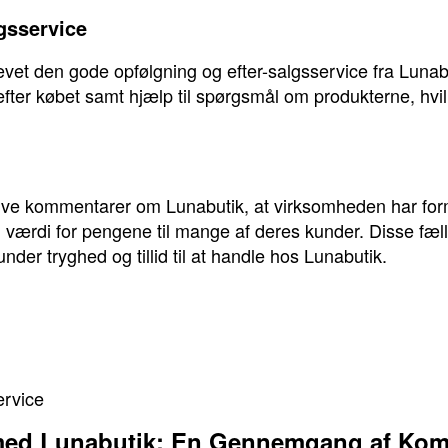
lgsservice
t den gode opfølgning og efter-salgsservice fra Lunab
er købet samt hjælp til spørgsmål om produkterne, hvilket
ve kommentarer om Lunabutik, at virksomheden har formåe
værdi for pengene til mange af deres kunder. Disse fæll
under tryghed og tillid til at handle hos Lunabutik.
ervice
 med Lunabutik: En Gennemgang af Ko