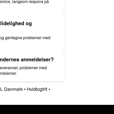
service, langsom respons på
lidelighed og
er og gentagne problemer med
kundernes anmeldelser?
e leverancer, problemer med
problemer.
L Danmark
•
Hvidtogfrit
•