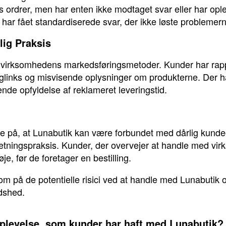
ordrer, men har enten ikke modtaget svar eller har ople
 har fået standardiserede svar, der ikke løste problemer
lig Praksis
 virksomhedens markedsføringsmetoder. Kunder har rapp
nglinks og misvisende oplysninger om produkterne. Der ha
e opfyldelse af reklameret leveringstid.
e på, at Lunabutik kan være forbundet med dårlig kunde
tningspraksis. Kunder, der overvejer at handle med virk
e, før de foretager en bestilling.
m på de potentielle risici ved at handle med Lunabutik o
edshed.
oplevelse, som kunder har haft med Lunabutik?