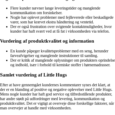
Flere kunder nævner lange leveringstider og manglende
kommunikation om forsinkelser.
Nogle har oplevet problemer med fejlleverede eller beskadigede
varer, som har krævet ekstra håndtering og ventetid.
Der er også frustration over svigtende kontaktmuligheder, hvor
kunder har haft svært ved at få fat i virksomheden via telefon.
Vurdering af produktkvalitet og information
En kunde påpeger kvalitetsproblemer med en seng, herunder
farveafvigelser og manglende instruktioner til samling.
Der er kritik af manglende oplysninger om produkters oprindelse
og indhold, især i forhold til kemiske stoffer i børnemadrasser.
Samlet vurdering af Little Hugs
Efter at have gennemgået kundernes kommentarer synes det klart, at
der er en blanding af positive og negative oplevelser med Little Hugs.
Mens nogle kunder har haft god service og tilfredsstillende produkter,
har andre stødt på udfordringer med levering, kommunikation og
produktkvalitet. Det er vigtigt at overveje disse forskellige faktorer, når
man overvejer at handle med virksomheden.