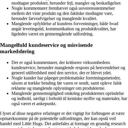
modtagne produkter, herunder fejl, mangler og beskadigelser.
Nogle kommentarer fremhæver også uoverensstemmelser
mellem det viste produkt og den faktiske modtagne vare,
herunder farveafvigelser og manglende kvalitet.
Manglende opfyldelse af kundens forventninger, både hvad
angår leveringstid, kommunikation og produktkvalitet, har
ligeledes været en gennemgående udfordring.
Mangelfuld kundeservice og misvisende
markedsføring
Der er også kommentarer, der kritiserer virksomhedens
kundeservice, herunder manglende respons på henvendelser og
generel utilfredshed med den service, der er blevet ydet.
Nogle kunder har påpeget problematiske forretningsmetoder,
såsom at trække betaling før varen er sendt, samt opleve falsk
reklame og manglende oplysninger om produkterne.
Manglende gennemsigtighed omkring produkternes oprindelse
og indhold, særligt i forhold til kemiske stoffer og materialer, har
også været et ankepunkt.
I lyset af disse negative erfaringer er det vigtigt for forbrugere at være
opmærksomme på de potentielle udfordringer, der kan opstå ved
handel med Little Hugs. Det anbefales at foretage en grundig research