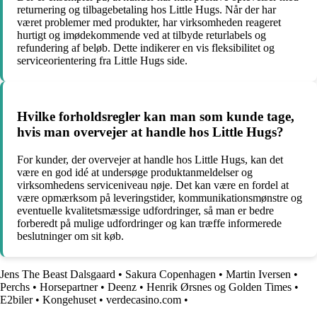
returnering og tilbagebetaling hos Little Hugs. Når der har
været problemer med produkter, har virksomheden reageret
hurtigt og imødekommende ved at tilbyde returlabels og
refundering af beløb. Dette indikerer en vis fleksibilitet og
serviceorientering fra Little Hugs side.
Hvilke forholdsregler kan man som kunde tage,
hvis man overvejer at handle hos Little Hugs?
For kunder, der overvejer at handle hos Little Hugs, kan det
være en god idé at undersøge produktanmeldelser og
virksomhedens serviceniveau nøje. Det kan være en fordel at
være opmærksom på leveringstider, kommunikationsmønstre og
eventuelle kvalitetsmæssige udfordringer, så man er bedre
forberedt på mulige udfordringer og kan træffe informerede
beslutninger om sit køb.
Jens The Beast Dalsgaard
•
Sakura Copenhagen
•
Martin Iversen
•
Perchs
•
Horsepartner
•
Deenz
•
Henrik Ørsnes og Golden Times
•
E2biler
•
Kongehuset
•
verdecasino.com
•