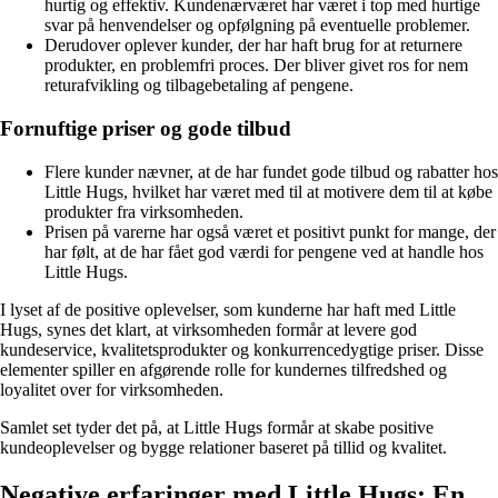
hurtig og effektiv. Kundenærværet har været i top med hurtige
svar på henvendelser og opfølgning på eventuelle problemer.
Derudover oplever kunder, der har haft brug for at returnere
produkter, en problemfri proces. Der bliver givet ros for nem
returafvikling og tilbagebetaling af pengene.
Fornuftige priser og gode tilbud
Flere kunder nævner, at de har fundet gode tilbud og rabatter hos
Little Hugs, hvilket har været med til at motivere dem til at købe
produkter fra virksomheden.
Prisen på varerne har også været et positivt punkt for mange, der
har følt, at de har fået god værdi for pengene ved at handle hos
Little Hugs.
I lyset af de positive oplevelser, som kunderne har haft med Little
Hugs, synes det klart, at virksomheden formår at levere god
kundeservice, kvalitetsprodukter og konkurrencedygtige priser. Disse
elementer spiller en afgørende rolle for kundernes tilfredshed og
loyalitet over for virksomheden.
Samlet set tyder det på, at Little Hugs formår at skabe positive
kundeoplevelser og bygge relationer baseret på tillid og kvalitet.
Negative erfaringer med Little Hugs: En