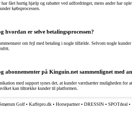
har fået hurtig hjælp og rabatter ved udfordringer, mens andre har ople
 under købsprocessen.
og hvordan er selve betalingsprocessen?
ommentarer om fejl med betaling i nogle tilfælde. Selvom nogle kunder o
frit.
pil og abonnementer på Kinguin.net sammenlignet med a
kation med support synes det, at kunder værdsætter muligheden for at
vilket kan tiltrække kunder til platformen.
Smørum Golf
•
Kaffepro.dk
•
Horsepartner
•
DRESSIN
•
SPOTdeal
•