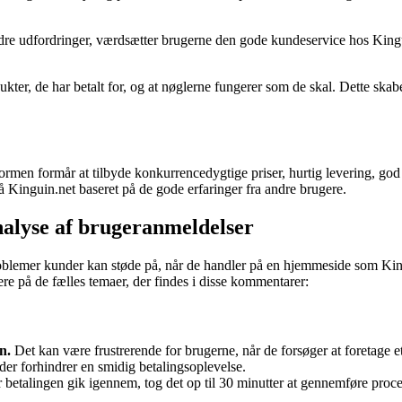
ndre udfordringer, værdsætter brugerne den gode kundeservice hos Kingu
ter, de har betalt for, og at nøglerne fungerer som de skal. Dette skabe
formen formår at tilbyde konkurrencedygtige priser, hurtig levering, god
på Kinguin.net baseret på de gode erfaringer fra andre brugere.
nalyse af brugeranmeldelser
roblemer kunder kan støde på, når de handler på en hjemmeside som King
e på de fælles temaer, der findes i disse kommentarer:
n.
Det kan være frustrerende for brugerne, når de forsøger at foretage 
der forhindrer en smidig betalingsoplevelse.
 betalingen gik igennem, tog det op til 30 minutter at gennemføre proc