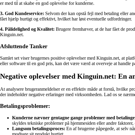
er med til at skabe en god oplevelse for kunderne.
3. God Kundeservice:
Selvom der kan opstå fejl med betaling eller a
fået hjælp hurtigt og effektivt, hvilket har løst eventuelle udfordringer.
4. Pålidelighed og Kvalitet:
Brugere fremhæver, at de har fået de produk
Kinguin.net.
Afsluttende Tanker
Samlet set viser brugernes positive oplevelser med Kinguin.net, at plat
eller software til en god pris, kan det være værd at overveje at handle 
Negative oplevelser med Kinguin.net: En a
At analysere brugeranmeldelser er en effektiv måde at forstå, hvilke p
der indeholder negative erfaringer med virksomheden. Lad os se nærmer
Betalingsproblemer:
Kunderne nævner gentagne gange problemer med betalinge
skyldes tekniske problemer på hjemmesiden eller andre faktorer, 
Langsom betalingsproces:
En af brugerne påpegede, at selv når
modtage sit produkt hurtigt.