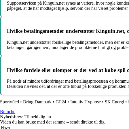
Supportservicen på Kinguin.net synes at variere, hvor nogle kunder 
påpeget, at de har modtaget hjælp, selvom der har været problemer
Hvilke betalingsmetoder understøtter Kinguin.net, 
Kinguin.net understøtter forskellige betalingsmetoder, men der er k
betalingen går igennem, modtager de produkterne hurtigt og problem
Hvilke fordele eller ulemper er der ved at købe s
På trods af mindre udfordringer med betalingsprocessen og kommuni
Desuden nævnes det, at der er ofte tilbud på forskellige produkter, h
Sportyfied
•
Bring Danmark
•
GP24
•
Intuitiv Hypnose
•
SK Energi
•
Branche
Nyhedsbrev: Tilmeld dig nu
Viden du kan bruge med det samme – sendt direkte til dig.