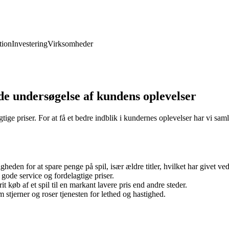
ion
Investering
Virksomheder
e undersøgelse af kundens oplevelser
lagtige priser. For at få et bedre indblik i kundernes oplevelser har vi
den for at spare penge på spil, især ældre titler, hvilket har givet ved
ode service og fordelagtige priser.
t køb af et spil til en markant lavere pris end andre steder.
stjerner og roser tjenesten for lethed og hastighed.