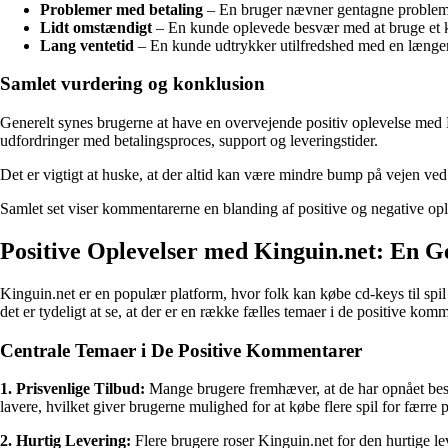
Problemer med betaling
– En bruger nævner gentagne problemer
Lidt omstændigt
– En kunde oplevede besvær med at bruge et kø
Lang ventetid
– En kunde udtrykker utilfredshed med en længere
Samlet vurdering og konklusion
Generelt synes brugerne at have en overvejende positiv oplevelse med Ki
udfordringer med betalingsproces, support og leveringstider.
Det er vigtigt at huske, at der altid kan være mindre bump på vejen ve
Samlet set viser kommentarerne en blanding af positive og negative opl
Positive Oplevelser med Kinguin.net: En 
Kinguin.net er en populær platform, hvor folk kan købe cd-keys til spi
det er tydeligt at se, at der er en række fælles temaer i de positive komm
Centrale Temaer i De Positive Kommentarer
1. Prisvenlige Tilbud:
Mange brugere fremhæver, at de har opnået bespa
lavere, hvilket giver brugerne mulighed for at købe flere spil for færre 
2. Hurtig Levering:
Flere brugere roser Kinguin.net for den hurtige lev