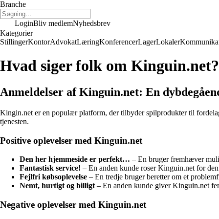
Branche
Login
Bliv medlem
Nyhedsbrev
Kategorier
Stillinger
Kontor
Advokat
Læring
Konferencer
Lager
Lokaler
Kommunikat
Hvad siger folk om Kinguin.net?
Anmeldelser af Kinguin.net: En dybdegåend
Kingin.net er en populær platform, der tilbyder spilprodukter til forde
tjenesten.
Positive oplevelser med Kinguin.net
Den her hjemmeside er perfekt…
– En bruger fremhæver mulighe
Fantastisk service!
– En anden kunde roser Kinguin.net for den g
Fejlfri købsoplevelse
– En tredje bruger beretter om et problemfri
Nemt, hurtigt og billigt
– En anden kunde giver Kinguin.net fem 
Negative oplevelser med Kinguin.net