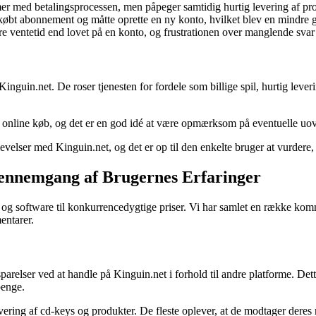
 med betalingsprocessen, men påpeger samtidig hurtig levering af pro
bt abonnement og måtte oprette en ny konto, hvilket blev en mindre g
 ventetid end lovet på en konto, og frustrationen over manglende svar 
nguin.net. De roser tjenesten for fordele som billige spil, hurtig lever
d online køb, og det er en god idé at være opmærksom på eventuelle uov
evelser med Kinguin.net, og det er op til den enkelte bruger at vurdere
Gennemgang af Brugernes Erfaringer
l og software til konkurrencedygtige priser. Vi har samlet en række kom
entarer.
relser ved at handle på Kinguin.net i forhold til andre platforme. Dett
penge.
ering af cd-keys og produkter. De fleste oplever, at de modtager deres nø