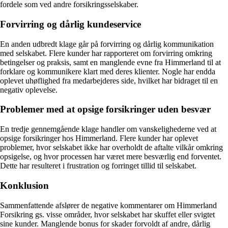
fordele som ved andre forsikringsselskaber.
Forvirring og dårlig kundeservice
En anden udbredt klage går på forvirring og dårlig kommunikation
med selskabet. Flere kunder har rapporteret om forvirring omkring
betingelser og praksis, samt en manglende evne fra Himmerland til at
forklare og kommunikere klart med deres klienter. Nogle har endda
oplevet uhøflighed fra medarbejderes side, hvilket har bidraget til en
negativ oplevelse.
Problemer med at opsige forsikringer uden besvær
En tredje gennemgående klage handler om vanskelighederne ved at
opsige forsikringer hos Himmerland. Flere kunder har oplevet
problemer, hvor selskabet ikke har overholdt de aftalte vilkår omkring
opsigelse, og hvor processen har været mere besværlig end forventet.
Dette har resulteret i frustration og forringet tillid til selskabet.
Konklusion
Sammenfattende afslører de negative kommentarer om Himmerland
Forsikring gs. visse områder, hvor selskabet har skuffet eller svigtet
sine kunder. Manglende bonus for skader forvoldt af andre, dårlig