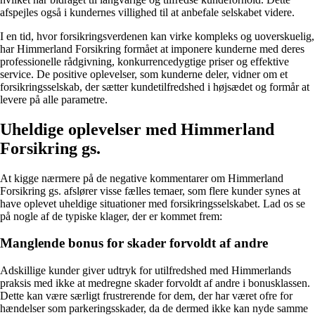
afspejles også i kundernes villighed til at anbefale selskabet videre.
I en tid, hvor forsikringsverdenen kan virke kompleks og uoverskuelig,
har Himmerland Forsikring formået at imponere kunderne med deres
professionelle rådgivning, konkurrencedygtige priser og effektive
service. De positive oplevelser, som kunderne deler, vidner om et
forsikringsselskab, der sætter kundetilfredshed i højsædet og formår at
levere på alle parametre.
Uheldige oplevelser med Himmerland
Forsikring gs.
At kigge nærmere på de negative kommentarer om Himmerland
Forsikring gs. afslører visse fælles temaer, som flere kunder synes at
have oplevet uheldige situationer med forsikringsselskabet. Lad os se
på nogle af de typiske klager, der er kommet frem:
Manglende bonus for skader forvoldt af andre
Adskillige kunder giver udtryk for utilfredshed med Himmerlands
praksis med ikke at medregne skader forvoldt af andre i bonusklassen.
Dette kan være særligt frustrerende for dem, der har været ofre for
hændelser som parkeringsskader, da de dermed ikke kan nyde samme