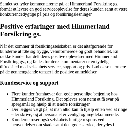
Samlet set tyder kommentarerne på, at Himmerland Forsikring gs.
formår at levere en god serviceoplevelse for deres kunder, samt at være
konkurrencedygtige på pris og forsikringsløsninger.
Positive erfaringer med Himmerland
Forsikring gs.
Når det kommer til forsikringsselskaber, er det altafgørende for
kunderne at føle sig trygge, velinformerede og godt behandlet. En
række kunder har delt deres positive oplevelser med Himmerland
Forsikring gs., og fælles for deres kommentarer er en tydelig
tilfredshed med selskabets service, support og pris. Lad os se nærmere
på de gennemgående temaer i de positive anmeldelser.
Kundeservice og support
Flere kunder fremhæver den gode personlige betjening hos
Himmerland Forsikring. Det opleves som nemt at få svar på
spørgsmål og hjælp til at ændre forsikringer.
Der lægges vægt på, at man altid kan få hjælp enten ved at ringe
eller skrive, og at personalet er venligt og imødekommende.
Kunderne roser også selskabets hurtige respons ved
henvendelser om skade samt den gode service, der ydes i