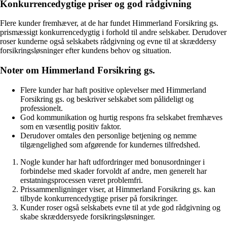
Konkurrencedygtige priser og god rådgivning
Flere kunder fremhæver, at de har fundet Himmerland Forsikring gs.
prismæssigt konkurrencedygtig i forhold til andre selskaber. Derudover
roser kunderne også selskabets rådgivning og evne til at skræddersy
forsikringsløsninger efter kundens behov og situation.
Noter om Himmerland Forsikring gs.
Flere kunder har haft positive oplevelser med Himmerland
Forsikring gs. og beskriver selskabet som pålideligt og
professionelt.
God kommunikation og hurtig respons fra selskabet fremhæves
som en væsentlig positiv faktor.
Derudover omtales den personlige betjening og nemme
tilgængelighed som afgørende for kundernes tilfredshed.
Nogle kunder har haft udfordringer med bonusordninger i
forbindelse med skader forvoldt af andre, men generelt har
erstatningsprocessen været problemfri.
Prissammenligninger viser, at Himmerland Forsikring gs. kan
tilbyde konkurrencedygtige priser på forsikringer.
Kunder roser også selskabets evne til at yde god rådgivning og
skabe skræddersyede forsikringsløsninger.