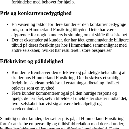
forbindelse med behovet for hjælp.
Pris og konkurrencedygtighed
En væsentlig faktor for flere kunder er den konkurrencedygtige
pris, som Himmerland Forsikring tilbyder. Dette har været
afgørende for nogle kunders beslutning om at skifte til selskabet.
Der er eksempler på kunder, der har fået gennemgående billigere
tilbud på deres forsikringer hos Himmerland sammenlignet med
andre selskaber, hvilket har resulteret i store besparelser.
Effektivitet og pålidelighed
Kunderne fremhæver den effektive og pålidelige behandling af
skader hos Himmerland Forsikring. Der beskrives et smidigt
forløb fra skadeanmeldelse til erstatningsudbetaling, hvilket
opleves som en tryghed.
Flere kunder kommenterer også på den hurtige respons og
hjælp, de har fået, selv i tilfælde af uheld eller skader i udlandet,
hvor selskabet har vist sig at være behjælpeligt og
serviceminded.
Samtidig er der kunder, der sætter pris på, at Himmerland Forsikring
formår at skabe en personlig og tillidsfuld relation med deres kunder,
hvilket har bidraget til langvarige og tilfredse kundeforhold. Dette