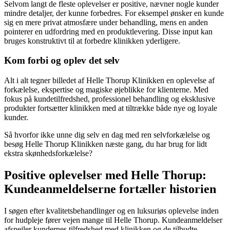
Selvom langt de fleste oplevelser er positive, nævner nogle kunder
mindre detaljer, der kunne forbedres. For eksempel ønsker en kunde
sig en mere privat atmosfære under behandling, mens en anden
pointerer en udfordring med en produktlevering. Disse input kan
bruges konstruktivt til at forbedre klinikken yderligere.
Kom forbi og oplev det selv
Alt i alt tegner billedet af Helle Thorup Klinikken en oplevelse af
forkælelse, ekspertise og magiske øjeblikke for klienterne. Med
fokus på kundetilfredshed, professionel behandling og eksklusive
produkter fortsætter klinikken med at tiltrække både nye og loyale
kunder.
Så hvorfor ikke unne dig selv en dag med ren selvforkælelse og
besøg Helle Thorup Klinikken næste gang, du har brug for lidt
ekstra skønhedsforkælelse?
Positive oplevelser med Helle Thorup:
Kundeanmeldelserne fortæller historien
I søgen efter kvalitetsbehandlinger og en luksuriøs oplevelse inden
for hudpleje fører vejen mange til Helle Thorup. Kundeanmeldelser
afspejler kundernes tilfredshed med klinikken og de tilbudte