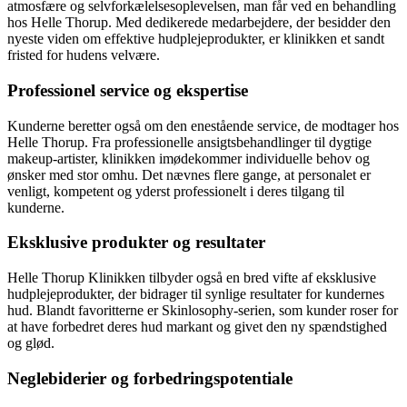
atmosfære og selvforkælelsesoplevelsen, man får ved en behandling
hos Helle Thorup. Med dedikerede medarbejdere, der besidder den
nyeste viden om effektive hudplejeprodukter, er klinikken et sandt
fristed for hudens velvære.
Professionel service og ekspertise
Kunderne beretter også om den enestående service, de modtager hos
Helle Thorup. Fra professionelle ansigtsbehandlinger til dygtige
makeup-artister, klinikken imødekommer individuelle behov og
ønsker med stor omhu. Det nævnes flere gange, at personalet er
venligt, kompetent og yderst professionelt i deres tilgang til
kunderne.
Eksklusive produkter og resultater
Helle Thorup Klinikken tilbyder også en bred vifte af eksklusive
hudplejeprodukter, der bidrager til synlige resultater for kundernes
hud. Blandt favoritterne er Skinlosophy-serien, som kunder roser for
at have forbedret deres hud markant og givet den ny spændstighed
og glød.
Neglebiderier og forbedringspotentiale