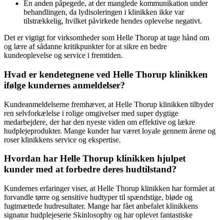
En anden påpegede, at der manglede kommunikation under
behandlingen, da lydisoleringen i klinikken ikke var
tilstrækkelig, hvilket påvirkede hendes oplevelse negativt.
Det er vigtigt for virksomheder som Helle Thorup at tage hånd om
og lære af sådanne kritikpunkter for at sikre en bedre
kundeoplevelse og service i fremtiden.
Hvad er kendetegnene ved Helle Thorup klinikken
ifølge kundernes anmeldelser?
Kundeanmeldelserne fremhæver, at Helle Thorup klinikken tilbyder
ren selvforkælelse i rolige omgivelser med super dygtige
medarbejdere, der har den nyeste viden om effektive og lækre
hudplejeprodukter. Mange kunder har været loyale gennem årene og
roser klinikkens service og ekspertise.
Hvordan har Helle Thorup klinikken hjulpet
kunder med at forbedre deres hudtilstand?
Kundernes erfaringer viser, at Helle Thorup klinikken har formået at
forvandle tørre og sensitive hudtyper til spændstige, bløde og
fugtmættede hudresultater. Mange har fået anbefalet klinikkens
signatur hudplejeserie Skinlosophy og har oplevet fantastiske