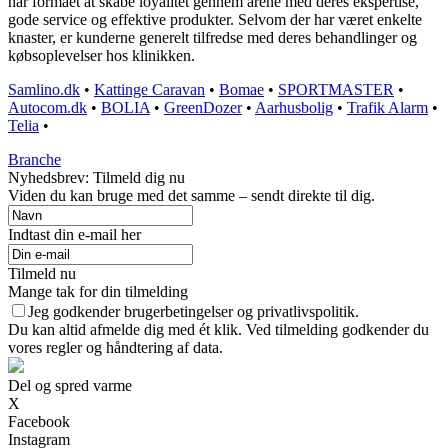
har formået at skabe loyalitet gennem årene med deres ekspertise,
gode service og effektive produkter. Selvom der har været enkelte
knaster, er kunderne generelt tilfredse med deres behandlinger og
købsoplevelser hos klinikken.
Samlino.dk
•
Kattinge Caravan
•
Bomae
•
SPORTMASTER
•
Autocom.dk
•
BOLIA
•
GreenDozer
•
Aarhusbolig
•
Trafik Alarm
•
Telia
•
Branche
Nyhedsbrev: Tilmeld dig nu
Viden du kan bruge med det samme – sendt direkte til dig.
Indtast din e-mail her
Tilmeld nu
Mange tak for din tilmelding
Jeg godkender brugerbetingelser og privatlivspolitik.
Du kan altid afmelde dig med ét klik. Ved tilmelding godkender du
vores regler og håndtering af data.
Del og spred varme
X
Facebook
Instagram