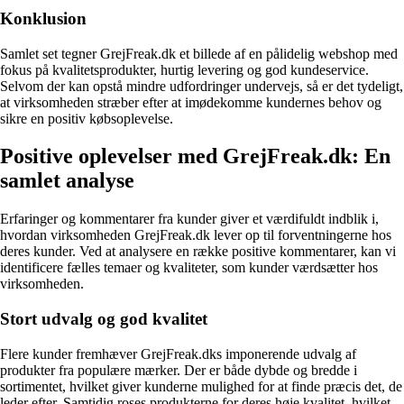
Konklusion
Samlet set tegner GrejFreak.dk et billede af en pålidelig webshop med
fokus på kvalitetsprodukter, hurtig levering og god kundeservice.
Selvom der kan opstå mindre udfordringer undervejs, så er det tydeligt,
at virksomheden stræber efter at imødekomme kundernes behov og
sikre en positiv købsoplevelse.
Positive oplevelser med GrejFreak.dk: En
samlet analyse
Erfaringer og kommentarer fra kunder giver et værdifuldt indblik i,
hvordan virksomheden GrejFreak.dk lever op til forventningerne hos
deres kunder. Ved at analysere en række positive kommentarer, kan vi
identificere fælles temaer og kvaliteter, som kunder værdsætter hos
virksomheden.
Stort udvalg og god kvalitet
Flere kunder fremhæver GrejFreak.dks imponerende udvalg af
produkter fra populære mærker. Der er både dybde og bredde i
sortimentet, hvilket giver kunderne mulighed for at finde præcis det, de
leder efter. Samtidig roses produkterne for deres høje kvalitet, hvilket