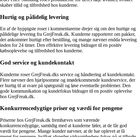
skaber tillid og tilfredshed hos kunderne.
Hurtig og pålidelig levering
En af de hyppigste roser i kommentarerne drejer sig om den hurtige og
pålidelige levering fra GrejFreak.dk. Kunderne rapporterer om pakker,
der ankommer hurtigt efter bestilling, og mange nævner endda levering
inden for 24 timer. Den effektive levering bidrager til en positiv
købsoplevelse og tilfredshed hos kunderne.
God service og kundekontakt
Kunderne roser GrejFreak.dks service og håndtering af kundekontakt.
Flere nævner den hjælpsomme og imødekommende kundeservice, der
er hurtig til at svare på spørgsmål og løse eventuelle problemer. Den
gode kommunikation og kundefokus bidrager til en positiv oplevelse
hos GrejFreak.dk.
Konkurrencedygtige priser og værdi for pengene
Priserne hos GrejFreak.dk fremhæves som værende
konkurrencedygtige, samtidig med at kunderne føler, at de får god
værdi for pengene. Mange kunder nævner, at de har oplevet at få
meget for pengene, hvilket afspejler virksomhedens fokus på at tilbyde