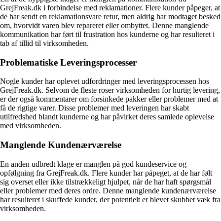
GrejFreak.dk i forbindelse med reklamationer. Flere kunder påpeger, at
de har sendt en reklamationsvare retur, men aldrig har modtaget besked
om, hvorvidt varen blev repareret eller ombyttet. Denne manglende
kommunikation har ført til frustration hos kunderne og har resulteret i
tab af tillid til virksomheden.
Problematiske Leveringsprocesser
Nogle kunder har oplevet udfordringer med leveringsprocessen hos
GrejFreak.dk. Selvom de fleste roser virksomheden for hurtig levering,
er der også kommentarer om forsinkede pakker eller problemer med at
få de rigtige varer. Disse problemer med leveringen har skabt
utilfredshed blandt kunderne og har påvirket deres samlede oplevelse
med virksomheden.
Manglende Kundenærværelse
En anden udbredt klage er manglen på god kundeservice og
opfølgning fra GrejFreak.dk. Flere kunder har påpeget, at de har følt
sig overset eller ikke tilstrækkeligt hjulpet, når de har haft spørgsmål
eller problemer med deres ordre. Denne manglende kundenærværelse
har resulteret i skuffede kunder, der potentielt er blevet skubbet væk fra
virksomheden.