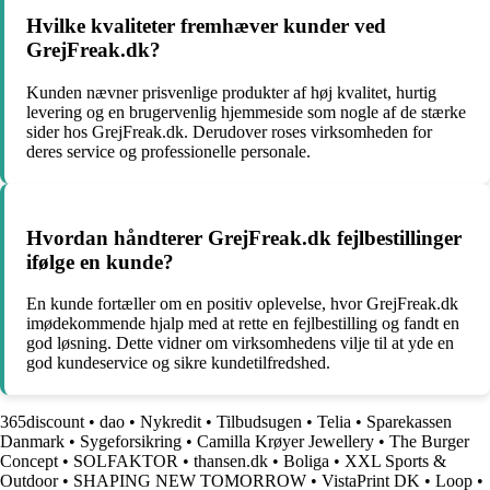
Hvilke kvaliteter fremhæver kunder ved
GrejFreak.dk?
Kunden nævner prisvenlige produkter af høj kvalitet, hurtig
levering og en brugervenlig hjemmeside som nogle af de stærke
sider hos GrejFreak.dk. Derudover roses virksomheden for
deres service og professionelle personale.
Hvordan håndterer GrejFreak.dk fejlbestillinger
ifølge en kunde?
En kunde fortæller om en positiv oplevelse, hvor GrejFreak.dk
imødekommende hjalp med at rette en fejlbestilling og fandt en
god løsning. Dette vidner om virksomhedens vilje til at yde en
god kundeservice og sikre kundetilfredshed.
365discount
•
dao
•
Nykredit
•
Tilbudsugen
•
Telia
•
Sparekassen
Danmark
•
Sygeforsikring
•
Camilla Krøyer Jewellery
•
The Burger
Concept
•
SOLFAKTOR
•
thansen.dk
•
Boliga
•
XXL Sports &
Outdoor
•
SHAPING NEW TOMORROW
•
VistaPrint DK
•
Loop
•