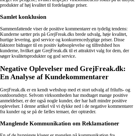
produkter af høj kvalitet til fordelagtige priser.
Samlet konklusion
Sammenfattende viser de positive kommentarer en tydelig tendens:
Kunderne sætter pris på GrejFreak.dks brede udvalg, høje kvalitet,
hurtige levering, god service og konkurrencedygtige priser. Disse
faktorer bidrager til en positiv købsoplevelse og tilfredshed hos
kunderne, hvilket gør GrejFreak.dk til et attraktivt valg for dem, der
søger kvalitetsprodukter og god service.
Negative Oplevelser med GrejFreak.dk:
En Analyse af Kundekommentarer
GrejFreak.dk er en kendt webshop med et stort udvalg af frilufts- og
outdoorudstyr. Selvom virksomheden har modtaget mange positive
anmeldelser, er der også nogle kunder, der har haft mindre positive
oplevelser. I denne artikel vil vi dykke ned i de negative kommentarer
fra kunder og se på de fælles temaer, der optræder.
Manglende Kommunikation om Reklamationer
En af de hyppigste klager er manglen på kommunikation fra