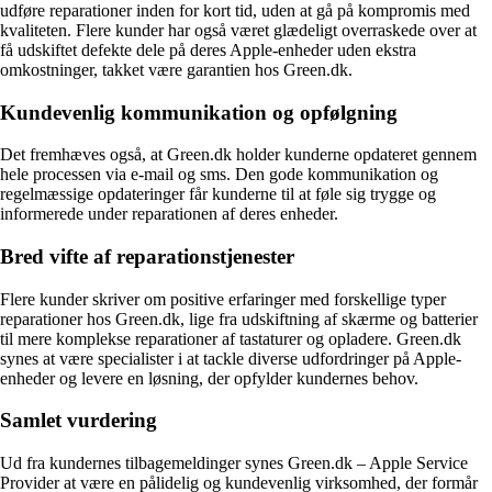
udføre reparationer inden for kort tid, uden at gå på kompromis med
kvaliteten. Flere kunder har også været glædeligt overraskede over at
få udskiftet defekte dele på deres Apple-enheder uden ekstra
omkostninger, takket være garantien hos Green.dk.
Kundevenlig kommunikation og opfølgning
Det fremhæves også, at Green.dk holder kunderne opdateret gennem
hele processen via e-mail og sms. Den gode kommunikation og
regelmæssige opdateringer får kunderne til at føle sig trygge og
informerede under reparationen af deres enheder.
Bred vifte af reparationstjenester
Flere kunder skriver om positive erfaringer med forskellige typer
reparationer hos Green.dk, lige fra udskiftning af skærme og batterier
til mere komplekse reparationer af tastaturer og opladere. Green.dk
synes at være specialister i at tackle diverse udfordringer på Apple-
enheder og levere en løsning, der opfylder kundernes behov.
Samlet vurdering
Ud fra kundernes tilbagemeldinger synes Green.dk – Apple Service
Provider at være en pålidelig og kundevenlig virksomhed, der formår