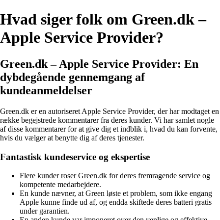
Hvad siger folk om Green.dk –
Apple Service Provider?
Green.dk – Apple Service Provider: En
dybdegående gennemgang af
kundeanmeldelser
Green.dk er en autoriseret Apple Service Provider, der har modtaget en
række begejstrede kommentarer fra deres kunder. Vi har samlet nogle
af disse kommentarer for at give dig et indblik i, hvad du kan forvente,
hvis du vælger at benytte dig af deres tjenester.
Fantastisk kundeservice og ekspertise
Flere kunder roser Green.dk for deres fremragende service og
kompetente medarbejdere.
En kunde nævner, at Green løste et problem, som ikke engang
Apple kunne finde ud af, og endda skiftede deres batteri gratis
under garantien.
En anden kunde var imponeret over den venlige og effektive