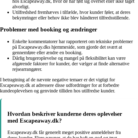
hos Escapeaway.dk, hvor de har følt sig overset eller ikke taget
alvorligt.
Utilfredshed fremhæves i tilfælde, hvor kunder føler, at deres
bekymringer eller behov ikke blev håndteret tilfredsstillende.
Problemer med booking og ændringer
Enkelte kommentatorer har rapporteret om tekniske problemer
på Escapeaway.dks hjemmeside, som gjorde det svært at
gennemføre eller ændre en booking.
Dårlig brugeroplevelse og mangel på fleksibilitet kan være
afgørende faktorer for kunder, der vælger at finde alternative
rejsearrangører.
I betragtning af de nævnte negative temaer er det vigtigt for
Escapeaway.dk at adressere disse udfordringer for at forbedre
kundeoplevelsen og genvinde tilliden hos utilfredse kunder.
Hvordan beskriver kunderne deres oplevelser
med Escapeaway.dk?
Escapeaway.dk får generelt meget positive anmeldelser fra
deres kunder. Flere nævner, at de har haft en god og tryg