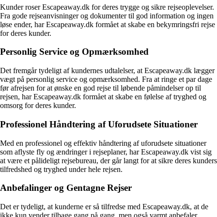
Kunder roser Escapeaway.dk for deres trygge og sikre rejseoplevelser.
Fra gode rejseanvisninger og dokumenter til god information og ingen
løse ender, har Escapeaway.dk formået at skabe en bekymringsfri rejse
for deres kunder.
Personlig Service og Opmærksomhed
Det fremgår tydeligt af kundernes udtalelser, at Escapeaway.dk lægger
vægt på personlig service og opmærksomhed. Fra at ringe et par dage
før afrejsen for at ønske en god rejse til løbende påmindelser op til
rejsen, har Escapeaway.dk formået at skabe en følelse af tryghed og
omsorg for deres kunder.
Professionel Håndtering af Uforudsete Situationer
Med en professionel og effektiv håndtering af uforudsete situationer
som aflyste fly og ændringer i rejseplaner, har Escapeaway.dk vist sig
at være et pålideligt rejsebureau, der går langt for at sikre deres kunders
tilfredshed og tryghed under hele rejsen.
Anbefalinger og Gentagne Rejser
Det er tydeligt, at kunderne er så tilfredse med Escapeaway.dk, at de
ikke kun vender tilbage gang på gang, men også varmt anbefaler