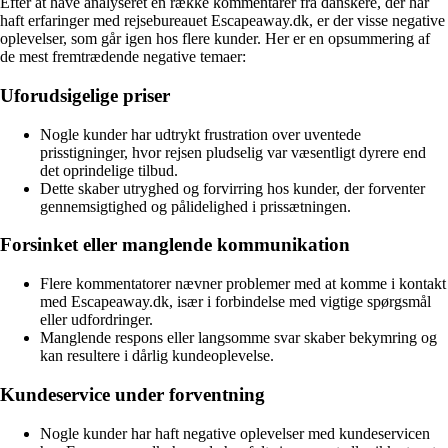
Efter at have analyseret en række kommentarer fra danskere, der har
haft erfaringer med rejsebureauet Escapeaway.dk, er der visse negative
oplevelser, som går igen hos flere kunder. Her er en opsummering af
de mest fremtrædende negative temaer:
Uforudsigelige priser
Nogle kunder har udtrykt frustration over uventede
prisstigninger, hvor rejsen pludselig var væsentligt dyrere end
det oprindelige tilbud.
Dette skaber utryghed og forvirring hos kunder, der forventer
gennemsigtighed og pålidelighed i prissætningen.
Forsinket eller manglende kommunikation
Flere kommentatorer nævner problemer med at komme i kontakt
med Escapeaway.dk, især i forbindelse med vigtige spørgsmål
eller udfordringer.
Manglende respons eller langsomme svar skaber bekymring og
kan resultere i dårlig kundeoplevelse.
Kundeservice under forventning
Nogle kunder har haft negative oplevelser med kundeservicen