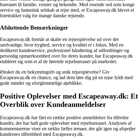
bureauet til familie, venner og bekendte. Med rosende ord som konge
service og fantastisk selskab at rejse med, er Escapeaway.dk blevet et
foretrukket valg for mange danske rejsende.
Afsluttende Bemærkninger
Escapeaway.dk formår at skabe en rejseoplevelse ud over det
sædvanlige, hvor tryghed, service og kvalitet er i fokus. Med en
dedikeret kundeservice, professionel håndtering af udfordringer og
personlig opmærksomhed over for deres kunder, har Escapeaway.dk
etableret sig som et af de førende rejsebureauer på markedet.
Ønsker du en bekymringsfri og unik rejseoplevelse? Giv
Escapeaway.dk en chance, og lad dem føre dig på en rejse fyldt med
gode minder og uforglemmelige øjeblikke.
Positive Oplevelser med Escapeaway.dk: Et
Overblik over Kundeanmeldelser
Escapeaway.dk har fået en række positive anmeldelser fra tilfredse
kunder, der har haft gode oplevelser med rejsebureauet. Analysen af
kommentarerne viser en række fælles temaer, der går igen og afspejler
kundernes tilfredshed med Escapeaway.dk.