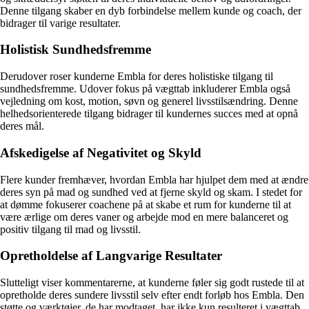
Denne tilgang skaber en dyb forbindelse mellem kunde og coach, der
bidrager til varige resultater.
Holistisk Sundhedsfremme
Derudover roser kunderne Embla for deres holistiske tilgang til
sundhedsfremme. Udover fokus på vægttab inkluderer Embla også
vejledning om kost, motion, søvn og generel livsstilsændring. Denne
helhedsorienterede tilgang bidrager til kundernes succes med at opnå
deres mål.
Afskedigelse af Negativitet og Skyld
Flere kunder fremhæver, hvordan Embla har hjulpet dem med at ændre
deres syn på mad og sundhed ved at fjerne skyld og skam. I stedet for
at dømme fokuserer coachene på at skabe et rum for kunderne til at
være ærlige om deres vaner og arbejde mod en mere balanceret og
positiv tilgang til mad og livsstil.
Opretholdelse af Langvarige Resultater
Slutteligt viser kommentarerne, at kunderne føler sig godt rustede til at
opretholde deres sundere livsstil selv efter endt forløb hos Embla. Den
støtte og værktøjer, de har modtaget, har ikke kun resulteret i vægttab,