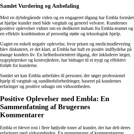
Samlet Vurdering og Anbefaling
Med en dybdegående viden og en engageret tilgang har Embla formået
at hjælpe kunder med både vægttab og generel velvære. Kundernes
positive oplevelser vidner om en dedikeret indsats fra Embla-teamet og
en effektiv kombination af personlig støtte og teknologisk hjælp.
Uagtet en enkelt negativ oplevelse, hvor prisen og medicinudlevering
blev diskuteret, er det klart, at Embla har haft en positiv indflydelse på
mange kunders liv. En helhedsorienteret tilgang, der inkluderer læger,
sygeplejersker og kostvejledere, har bidraget til et trygt og effektivt
forløb for kunderne.
Samlet set kan Embla anbefales til personer, der søger professionel
hjælp til vægttab og sundhedsforbedringer, baseret på kundernes
erfaringer og positive udsagn om virksomheden.
Positive Oplevelser med Embla: En
Sammenfatning af Brugernes
Kommentarer
Embla er blevet rost i flere højlydte toner af kunder, der har delt deres
erfaringer med virksomheden. En gennemgang af kommentarerne