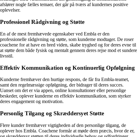
afslører nogle fælles temaer, der går på tværs af kundernes positive
oplevelser.
Professionel Rådgivning og Støtte
En af de mest fremhævede egenskaber ved Embla er den
professionelle rådgivning og støtte, som kunderne modtager. De roser
coachene for at have en bred viden, skabe tryghed og for deres evne til
at støtte dem både fysisk og mentalt gennem deres rejse mod et sundere
livsstil.
Effektiv Kommunikation og Kontinuerlig Opfølgning
Kunderne fremhæver den hurtige respons, de får fra Embla-teamet,
samt den regelmæssige opfølgning, der bidrager til deres succes.
Uanset om det er via appen, online konsultationer eller personlige
beskeder, oplever kunderne en effektiv kommunikation, som styrker
deres engagement og motivation.
Personlig Tilgang og Skræddersyet Støtte
Flere kunder fremhæver vigtigheden af den personlige tilgang, de
oplever hos Embla. Coachene formår at møde dem præcis, hvor de er,
og skræddersyr støtten til deres individuelle behov og udfordringer.