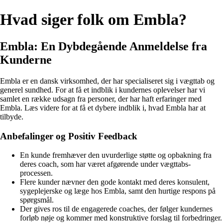
Hvad siger folk om Embla?
Embla: En Dybdegående Anmeldelse fra
Kunderne
Embla er en dansk virksomhed, der har specialiseret sig i vægttab og
generel sundhed. For at få et indblik i kundernes oplevelser har vi
samlet en række udsagn fra personer, der har haft erfaringer med
Embla. Læs videre for at få et dybere indblik i, hvad Embla har at
tilbyde.
Anbefalinger og Positiv Feedback
En kunde fremhæver den uvurderlige støtte og opbakning fra
deres coach, som har været afgørende under vægttabs-
processen.
Flere kunder nævner den gode kontakt med deres konsulent,
sygeplejerske og læge hos Embla, samt den hurtige respons på
spørgsmål.
Der gives ros til de engagerede coaches, der følger kundernes
forløb nøje og kommer med konstruktive forslag til forbedringer.