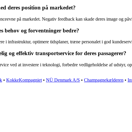
d deres position på markedet?
ceevne på markedet. Negativ feedback kan skade deres image og påvirk
 behov og forventninger bedre?
e i infrastruktur, optimere tidsplaner, træne personalet i god kundeservi
g og effektiv transportservice for deres passagerer?
ice ved at investere i teknologi, forbedre vedligeholdelse af udstyr, opti
k
•
KokkeKompagniet
•
NÜ Denmark A/S
•
Champagnekælderen
•
In