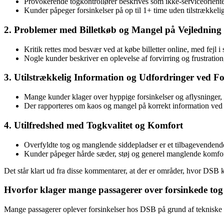
Provokerende togkontrollører beskrives som ikke-serviceorient
Kunder påpeger forsinkelser på op til 1+ time uden tilstrækkelig 
2. Problemer med Billetkøb og Mangel på Vejledning
Kritik rettes mod besvær ved at købe billetter online, med fejl
Nogle kunder beskriver en oplevelse af forvirring og frustratio
3. Utilstrækkelig Information og Udfordringer ved Fo
Mange kunder klager over hyppige forsinkelser og aflysninger, d
Der rapporteres om kaos og mangel på korrekt information ved p
4. Utilfredshed med Togkvalitet og Komfort
Overfyldte tog og manglende siddepladser er et tilbagevendend
Kunder påpeger hårde sæder, støj og generel manglende komfo
Det står klart ud fra disse kommentarer, at der er områder, hvor DSB
Hvorfor klager mange passagerer over forsinkede to
Mange passagerer oplever forsinkelser hos DSB på grund af tekniske pr