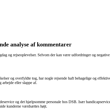
ende analyse af kommentarer
dag og rejseoplevelser. Selvom der kan være udfordringer og negative 
elser og overfyldte tog, har nogle rejsende haft behagelige og effekt
 arbejde eller slappe af.
undeservice og det hjælpsomme personale hos DSB. Især handicapservi
guide kunderne værdsættes højt.