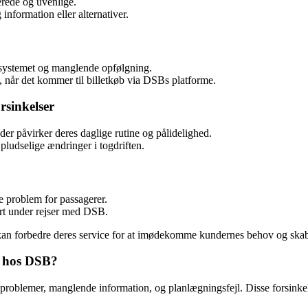
erede og uvenlige.
information eller alternativer.
 i systemet og manglende opfølgning.
n, når det kommer til billetkøb via DSBs platforme.
rsinkelser
er påvirker deres daglige rutine og pålidelighed.
ludselige ændringer i togdriften.
e problem for passagerer.
rt under rejser med DSB.
 kan forbedre deres service for at imødekomme kundernes behov og skabe
g hos DSB?
oblemer, manglende information, og planlægningsfejl. Disse forsinkelser