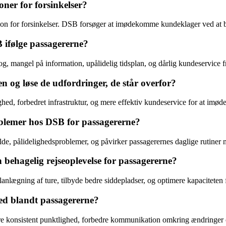
er for forsinkelser?
on for forsinkelser. DSB forsøger at imødekomme kundeklager ved at be
 ifølge passagererne?
, mangel på information, upålidelig tidsplan, og dårlig kundeservice fr
 og løse de udfordringer, de står overfor?
ed, forbedret infrastruktur, og mere effektiv kundeservice for at imø
oblemer hos DSB for passagererne?
lde, pålidelighedsproblemer, og påvirker passagerernes daglige rutiner n
behagelig rejseoplevelse for passagererne?
planlægning af ture, tilbyde bedre siddepladser, og optimere kapacitet
hed blandt passagererne?
re konsistent punktlighed, forbedre kommunikation omkring ændringer og