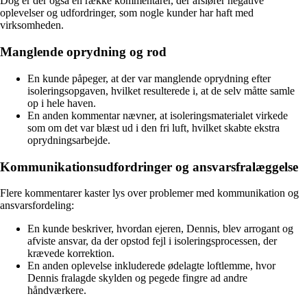
Dog er der også en række kommentarer, der afslører negative
oplevelser og udfordringer, som nogle kunder har haft med
virksomheden.
Manglende oprydning og rod
En kunde påpeger, at der var manglende oprydning efter
isoleringsopgaven, hvilket resulterede i, at de selv måtte samle
op i hele haven.
En anden kommentar nævner, at isoleringsmaterialet virkede
som om det var blæst ud i den fri luft, hvilket skabte ekstra
oprydningsarbejde.
Kommunikationsudfordringer og ansvarsfralæggelse
Flere kommentarer kaster lys over problemer med kommunikation og
ansvarsfordeling:
En kunde beskriver, hvordan ejeren, Dennis, blev arrogant og
afviste ansvar, da der opstod fejl i isoleringsprocessen, der
krævede korrektion.
En anden oplevelse inkluderede ødelagte loftlemme, hvor
Dennis fralagde skylden og pegede fingre ad andre
håndværkere.