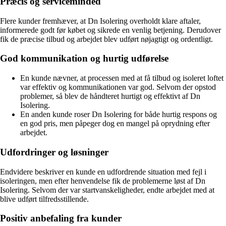
Præcis og serviceminded
Flere kunder fremhæver, at Dn Isolering overholdt klare aftaler,
informerede godt før købet og sikrede en venlig betjening. Derudover
fik de præcise tilbud og arbejdet blev udført nøjagtigt og ordentligt.
God kommunikation og hurtig udførelse
En kunde nævner, at processen med at få tilbud og isoleret loftet
var effektiv og kommunikationen var god. Selvom der opstod
problemer, så blev de håndteret hurtigt og effektivt af Dn
Isolering.
En anden kunde roser Dn Isolering for både hurtig respons og
en god pris, men påpeger dog en mangel på oprydning efter
arbejdet.
Udfordringer og løsninger
Endvidere beskriver en kunde en udfordrende situation med fejl i
isoleringen, men efter henvendelse fik de problemerne løst af Dn
Isolering. Selvom der var startvanskeligheder, endte arbejdet med at
blive udført tilfredsstillende.
Positiv anbefaling fra kunder