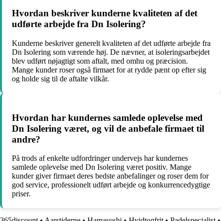
Hvordan beskriver kunderne kvaliteten af det
udførte arbejde fra Dn Isolering?
Kunderne beskriver generelt kvaliteten af det udførte arbejde fra
Dn Isolering som værende høj. De nævner, at isoleringsarbejdet
blev udført nøjagtigt som aftalt, med omhu og præcision.
Mange kunder roser også firmaet for at rydde pænt op efter sig
og holde sig til de aftalte vilkår.
Hvordan har kundernes samlede oplevelse med
Dn Isolering været, og vil de anbefale firmaet til
andre?
På trods af enkelte udfordringer undervejs har kundernes
samlede oplevelse med Dn Isolering været positiv. Mange
kunder giver firmaet deres bedste anbefalinger og roser dem for
god service, professionelt udført arbejde og konkurrencedygtige
priser.
365discount
•
Aarstiderne
•
Hamasushi
•
Hvidtogfrit
•
Padelspecialist
•