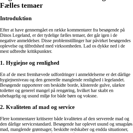
Fælles temaer
Introduktion
Efter at have gennemgået en række kommentarer fra besøgende på
Dinos Legeland, er der tydelige fælles temaer, der går igen i de
negative anmeldelser. Disse problemstillinger har påvirket besøgendes
oplevelse og tilfredshed med virksomheden. Lad os dykke ned i de
mest udbredte kritikpunkter.
1. Hygiejne og renlighed
En af de mest fremhævede udfordringer i anmeldelserne er det dårlige
hygiejneniveau og den generelle manglende renlighed i legelandet.
Besøgende rapporterer om beskidte borde, klisterede gulve, ulækre
toiletter og generel mangel på rengøring, hvilket har skabt en
ubehagelig og usund miljø for både børn og voksne.
2. Kvaliteten af mad og service
Flere kommentarer kritiserer både kvaliteten af den serverede mad og
den dårlige servicestandard. Besøgende har oplevet usund og smagsløs
mad, manglende grøntsager, beskidte redskaber og endda situationer,