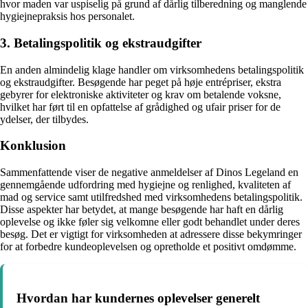
hvor maden var uspiselig på grund af dårlig tilberedning og manglende
hygiejnepraksis hos personalet.
3. Betalingspolitik og ekstraudgifter
En anden almindelig klage handler om virksomhedens betalingspolitik
og ekstraudgifter. Besøgende har peget på høje entrépriser, ekstra
gebyrer for elektroniske aktiviteter og krav om betalende voksne,
hvilket har ført til en opfattelse af grådighed og ufair priser for de
ydelser, der tilbydes.
Konklusion
Sammenfattende viser de negative anmeldelser af Dinos Legeland en
gennemgående udfordring med hygiejne og renlighed, kvaliteten af
mad og service samt utilfredshed med virksomhedens betalingspolitik.
Disse aspekter har betydet, at mange besøgende har haft en dårlig
oplevelse og ikke føler sig velkomne eller godt behandlet under deres
besøg. Det er vigtigt for virksomheden at adressere disse bekymringer
for at forbedre kundeoplevelsen og opretholde et positivt omdømme.
Hvordan har kundernes oplevelser generelt