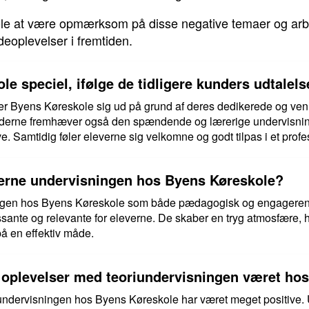
kole at være opmærksom på disse negative temaer og arb
ndeoplevelser i fremtiden.
e speciel, ifølge de tidligere kunders udtalels
ller Byens Køreskole sig ud på grund af deres dedikerede og ve
underne fremhæver også den spændende og lærerige undervisning
ve. Samtidig føler eleverne sig velkomne og godt tilpas i et profes
erne undervisningen hos Byens Køreskole?
ngen hos Byens Køreskole som både pædagogisk og engagerend
ssante og relevante for eleverne. De skaber en tryg atmosfære, 
å en effektiv måde.
oplevelser med teoriundervisningen været ho
ndervisningen hos Byens Køreskole har været meget positive. U