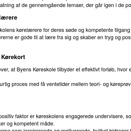
atning af de gennemgående temaer, der går igen i de po
lærere
olens kørelærere for deres søde og kompetente tilgang 
erne er gode til at lære fra sig og skaber en tryg og po
t Kørekort
, at Byens Køreskole tilbyder et effektivt forløb, hvor el
tig proces med få ventetider mellem teori- og køreprøver, 
itiv faktor er køreskolens engagerede undervisere, so
ikker og kompetent måde.
ne som inspirerende og motiverende, hvilket bidrager til