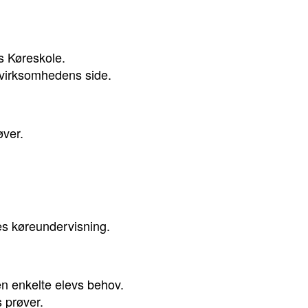
s Køreskole.
a virksomhedens side.
øver.
res køreundervisning.
en enkelte elevs behov.
s prøver.