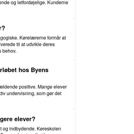
dende og letfordøjelige. Kunderne
r?
gogiske. Kørelærerne formår at
verede til at udvikle deres
s behov.
orløbet hos Byens
vældende positive. Mange elever
ktiv undervisning, som gør det
gere elever?
elt og indbydende. Køreskolen