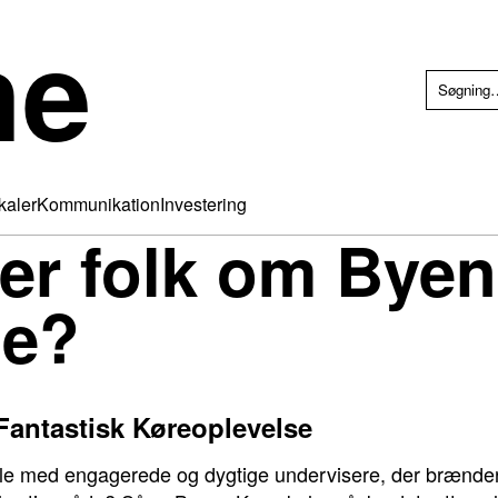
he
kaler
Kommunikation
Investering
er folk om Bye
le?
Fantastisk Køreoplevelse
ole med engagerede og dygtige undervisere, der brænder f