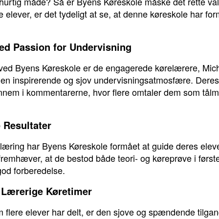
g hurtig måde? Så er Byens Køreskole måske det rette va
re elever, er det tydeligt at se, at denne køreskole har fo
d Passion for Undervisning
ed Byens Køreskole er de engagerede kørelærere, Micha
be en inspirerende og sjov undervisningsatmosfære. Dere
ennem i kommentarerne, hvor flere omtaler dem som tålm
 Resultater
v læring har Byens Køreskole formået at guide deres ele
 fremhæver, at de bestod både teori- og køreprøve i først
od forberedelse.
Lærerige Køretimer
 flere elever har delt, er den sjove og spændende tilgang