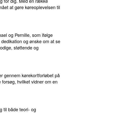
lg for dig. Med en række
rmået at gøre køreoplevelsen til
el og Pernille, som ifølge
s dedikation og ønske om at se
odige, støttende og
ver gennem kørekortforløbet på
e forsøg, hvilket vidner om en
 til både teori- og