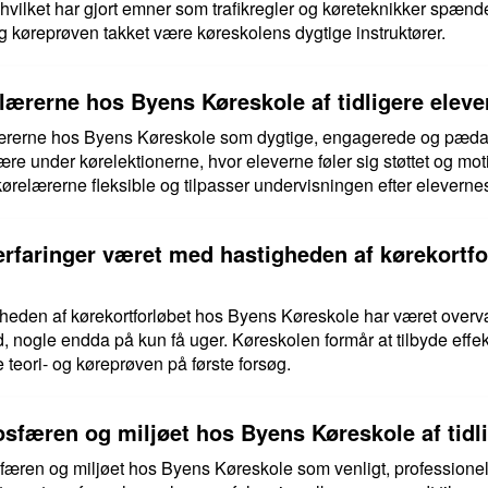
, hvilket har gjort emner som trafikregler og køreteknikker spæn
- og køreprøven takket være køreskolens dygtige instruktører.
lærerne hos Byens Køreskole af tidligere eleve
elærerne hos Byens Køreskole som dygtige, engagerede og pæda
e under kørelektionerne, hvor eleverne føler sig støttet og moti
ørelærerne fleksible og tilpasser undervisningen efter eleverne
erfaringer været med hastigheden af kørekortf
gheden af kørekortforløbet hos Byens Køreskole har været over
id, nogle endda på kun få uger. Køreskolen formår at tilbyde effe
 teori- og køreprøven på første forsøg.
sfæren og miljøet hos Byens Køreskole af tidli
sfæren og miljøet hos Byens Køreskole som venligt, profession