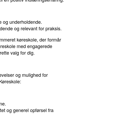
ge og underholdende.
ende og relevant for praksis.
mmeret køreskole, der formår
 køreskole med engagerede
tte valg for dig.
evelser og mulighed for
Køreskole:
ne.
et og generel opførsel fra