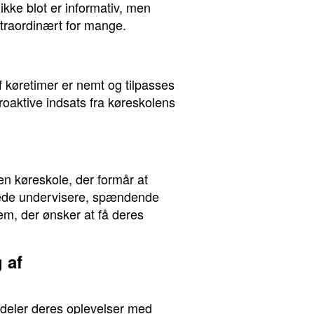
kke blot er informativ, men
straordinært for mange.
f køretimer er nemt og tilpasses
oaktive indsats fra køreskolens
en køreskole, der formår at
erede undervisere, spændende
dem, der ønsker at få deres
 af
deler deres oplevelser med