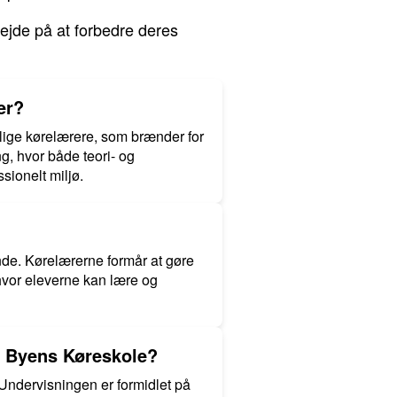
ejde på at forbedre deres
er?
nlige kørelærere, som brænder for
, hvor både teori- og
sionelt miljø.
e. Kørelærerne formår at gøre
hvor eleverne kan lære og
s Byens Køreskole?
ndervisningen er formidlet på