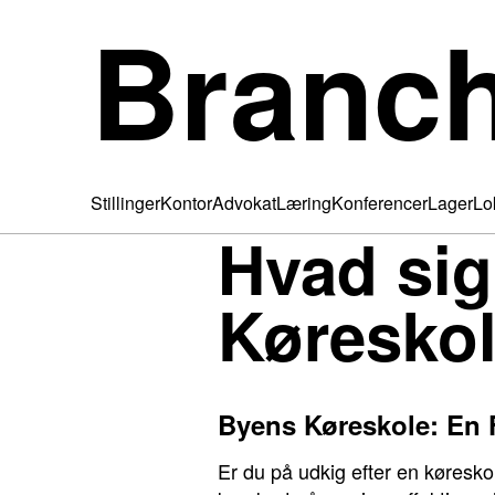
Branc
Stillinger
Kontor
Advokat
Læring
Konferencer
Lager
Lo
Hvad sig
Køresko
Byens Køreskole: En 
Er du på udkig efter en køresk