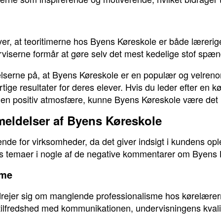
er, at teoritimerne hos Byens Køreskole er både læreri
iserne formår at gøre selv det mest kedelige stof spænd
lserne på, at Byens Køreskole er en populær og velreno
tige resultater for deres elever. Hvis du leder efter en
g en positiv atmosfære, kunne Byens Køreskole være det re
meldelser af Byens Køreskole
nde for virksomheder, da det giver indsigt i kundens opl
les temaer i nogle af de negative kommentarer om Byens 
sme
drejer sig om manglende professionalisme hos kørelærer
tilfredshed med kommunikationen, undervisningens kvalit