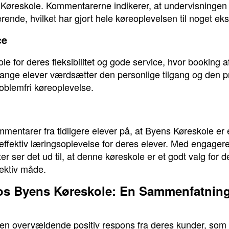
øreskole. Kommentarerne indikerer, at undervisningen i
nde, hvilket har gjort hele køreoplevelsen til noget ek
ce
 for deres fleksibilitet og gode service, hvor booking a
Mange elever værdsætter den personlige tilgang og den pr
problemfri køreoplevelse.
mmentarer fra tidligere elever på, at Byens Køreskole er 
 effektiv læringsoplevelse for deres elever. Med engag
er ser det ud til, at denne køreskole er et godt valg for 
fektiv måde.
hos Byens Køreskole: En Sammenfatning
en overvældende positiv respons fra deres kunder, som 