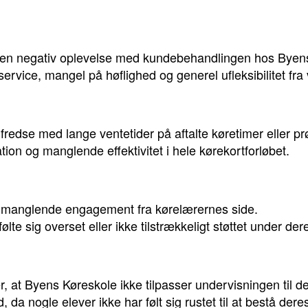
en negativ oplevelse med kundebehandlingen hos Byen
ervice, mangel på høflighed og generel ufleksibilitet fr
fredse med lange ventetider på aftalte køretimer eller pr
ration og manglende effektivitet i hele kørekortforløbet.
 manglende engagement fra kørelærernes side.
lte sig overset eller ikke tilstrækkeligt støttet under de
 at Byens Køreskole ikke tilpasser undervisningen til d
ed, da nogle elever ikke har følt sig rustet til at bestå dere