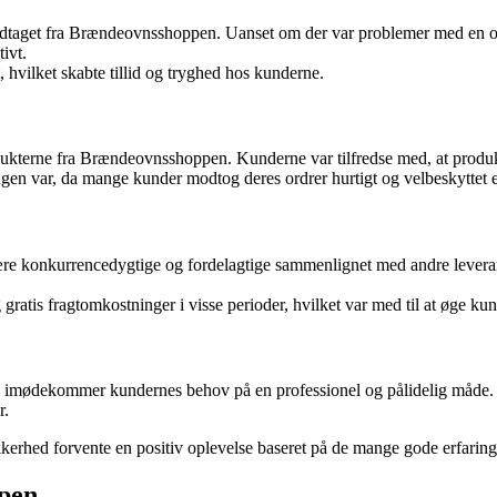
taget fra Brændeovnsshoppen. Uanset om der var problemer med en ordr
ivt.
 hvilket skabte tillid og tryghed hos kunderne.
kterne fra Brændeovnsshoppen. Kunderne var tilfredse med, at produkte
ngen var, da mange kunder modtog deres ordrer hurtigt og velbeskyttet 
e konkurrencedygtige og fordelagtige sammenlignet med andre leverand
gratis fragtomkostninger i visse perioder, hvilket var med til at øge ku
 imødekommer kundernes behov på en professionel og pålidelig måde. V
r.
hed forvente en positiv oplevelse baseret på de mange gode erfaringer
pen