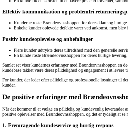
En kunde fik en skorsten til en lavere pris end forventet, samti
Effektiv kommunikation og problemfri returneringsp
Kunderne roste Brændeovnsshoppen for deres klare og hurtige 
Enkelte kunder oplevede defekte varer ved ankomst, men blev i
Positiv kundeoplevelse og anbefalinger
Flere kunder udtrykte deres tilfredshed med den generelle serv
En kunde roste Brændeovnsshoppen for deres hurtige levering, 
Samlet set viser kundernes erfaringer med Brændeovnsshoppen en dedika
kundebase takket være deres pålidelighed og engagement i at levere t
For kunder, der leder efter pålidelige og professionelle løsninger ti
kunder.
De positive erfaringer med Brændeovnssh
Når det kommer til at vælge en pålidelig og kundevenlig leverandør af
positive oplevelser med Brændeovnsshoppen, og det er tydeligt at se n
1. Fremragende kundeservice og hurtig respons