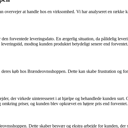
 man overvejer at handle hos en virksomhed. Vi har analyseret en ræ
r den forventede leveringsdato. En ærgerlig situation, da pålidelig lever
 leveringstid, modtog kunden produktet betydeligt senere end forventet.
eres køb hos Brændeovnsshoppen. Dette kan skabe frustration og forv
r, der virkede uinteresseret i at hjælpe og behandlede kunden surt. 
 omkring priser, og kunden blev opkrævet en højere pris end forventet. D
eovnsshoppen. Dette skaber besvær og ekstra arbejde for kunden, der sk