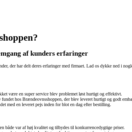
sshoppen?
mgang af kunders erfaringer
er, der har delt deres erfaringer med firmaet. Lad os dykke ned i nog
t være en super service blev problemet løst hurtigt og effektivt.
undet hos Brændeovnsshoppen, der blev leveret hurtigt og godt embal
et med en leveret pejs inden for blot en dag efter bestilling.
åde var af høj kvalitet og tilbydes til konkurrencedygtige priser.