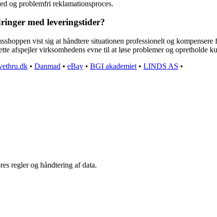
ed og problemfri reklamationsproces.
inger med leveringstider?
hoppen vist sig at håndtere situationen professionelt og kompensere fo
Dette afspejler virksomhedens evne til at løse problemer og opretholde k
vethru.dk
•
Danmad
•
eBay
•
BGI akademiet
•
LINDS AS
•
es regler og håndtering af data.