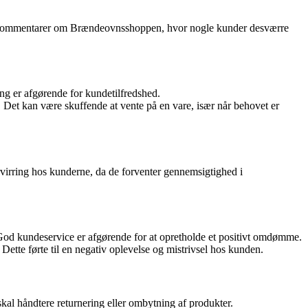
kke kommentarer om Brændeovnsshoppen, hvor nogle kunder desværre
ing er afgørende for kundetilfredshed.
 Det kan være skuffende at vente på en vare, især når behovet er
irring hos kunderne, da de forventer gennemsigtighed i
God kundeservice er afgørende for at opretholde et positivt omdømme.
ette førte til en negativ oplevelse og mistrivsel hos kunden.
al håndtere returnering eller ombytning af produkter.