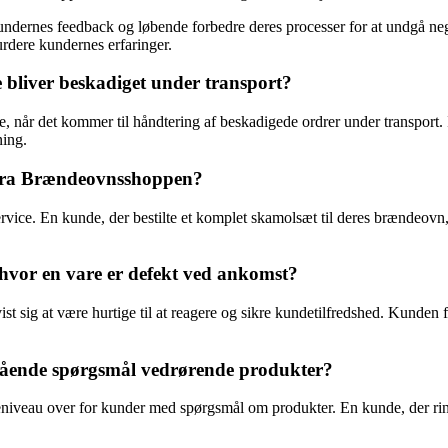
undernes feedback og løbende forbedre deres processer for at undgå neg
rdere kundernes erfaringer.
bliver beskadiget under transport?
år det kommer til håndtering af beskadigede ordrer under transport. I 
ning.
 fra Brændeovnsshoppen?
ice. En kunde, der bestilte et komplet skamolsæt til deres brændeovn, f
vor en vare er defekt ved ankomst?
sig at være hurtige til at reagere og sikre kundetilfredshed. Kunden fik
ående spørgsmål vedrørende produkter?
eau over for kunder med spørgsmål om produkter. En kunde, der ringed