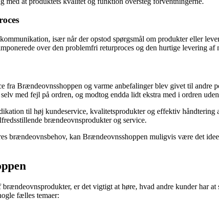
dig med at produktets kvalitet og funktion oversteg forventningerne.
roces
kommunikation, især når der opstod spørgsmål om produkter eller lever
mponerede over den problemfri returproces og den hurtige levering af n
ice fra Brændeovnsshoppen og varme anbefalinger blev givet til andre po
selv med fejl på ordren, og modtog endda lidt ekstra med i ordren uden
tion til høj kundeservice, kvalitetsprodukter og effektiv håndtering af 
ilfredsstillende brændeovnsprodukter og service.
l deres brændeovnsbehov, kan Brændeovnsshoppen muligvis være det ideell
oppen
 brændeovnsprodukter, er det vigtigt at høre, hvad andre kunder har at 
ogle fælles temaer: