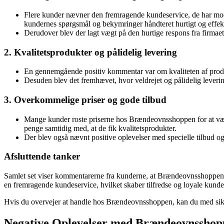
Flere kunder nævner den fremragende kundeservice, de har mod
kundernes spørgsmål og bekymringer håndteret hurtigt og effekt
Derudover blev der lagt vægt på den hurtige respons fra firmaet,
2. Kvalitetsprodukter og pålidelig levering
En gennemgående positiv kommentar var om kvaliteten af produ
Desuden blev det fremhævet, hvor veldrejet og pålidelig leveri
3. Overkommelige priser og gode tilbud
Mange kunder roste priserne hos Brændeovnsshoppen for at vær
penge samtidig med, at de fik kvalitetsprodukter.
Der blev også nævnt positive oplevelser med specielle tilbud og 
Afsluttende tanker
Samlet set viser kommentarerne fra kunderne, at Brændeovnsshoppen
en fremragende kundeservice, hvilket skaber tilfredse og loyale kunde
Hvis du overvejer at handle hos Brændeovnsshoppen, kan du med sikker
Negative Oplevelser med Brændeovnsshop