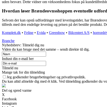
uden besvær. Dette vidner om virksomhedens fokus på kundetilfredsh
Hvordan løser Brændeovnsshoppen eventuelle udfordr
Selvom der kan opstå udfordringer med leveringstider, har Brændeovnss
tilfreds med den endelige levering og prisen på det bestilte produkt. 
Komplett.dk
•
Feline
•
Evida
•
Greenbow
•
Bilcentret A/S
•
horrordri
Branche
Nyhedsbrev: Tilmeld dig nu
Viden du kan bruge med det samme – sendt direkte til dig.
Indtast din e-mail her
Tilmeld nu
Mange tak for din tilmelding
Jeg godkender brugerbetingelser og privatlivspolitik.
Du kan altid afmelde dig med ét klik. Ved tilmelding godkender du vor
Del og spred varme
X
Facebook
Instagram