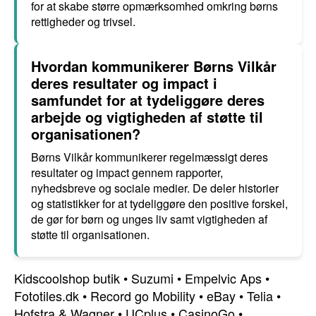
for at skabe større opmærksomhed omkring børns
rettigheder og trivsel.
Hvordan kommunikerer Børns Vilkår
deres resultater og impact i
samfundet for at tydeliggøre deres
arbejde og vigtigheden af støtte til
organisationen?
Børns Vilkår kommunikerer regelmæssigt deres
resultater og impact gennem rapporter,
nyhedsbreve og sociale medier. De deler historier
og statistikker for at tydeliggøre den positive forskel,
de gør for børn og unges liv samt vigtigheden af
støtte til organisationen.
Kidscoolshop butik
•
Suzumi
•
Empelvic Aps
•
Fototiles.dk
•
Record go Mobility
•
eBay
•
Telia
•
Hofstra & Wagner
•
UCplus
•
CasinoGo
•