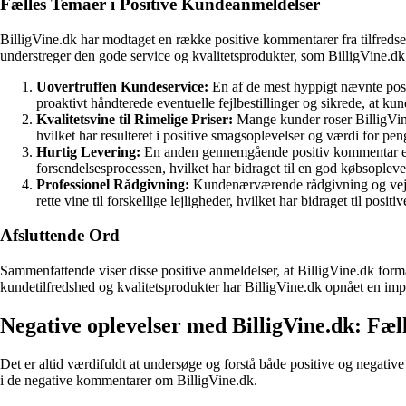
Fælles Temaer i Positive Kundeanmeldelser
BilligVine.dk har modtaget en række positive kommentarer fra tilfredse
understreger den gode service og kvalitetsprodukter, som BilligVine.dk 
Uovertruffen Kundeservice:
En af de mest hyppigt nævnte posi
proaktivt håndterede eventuelle fejlbestillinger og sikrede, at 
Kvalitetsvine til Rimelige Priser:
Mange kunder roser BilligVine.
hvilket har resulteret i positive smagsoplevelser og værdi for pe
Hurtig Levering:
En anden gennemgående positiv kommentar er de
forsendelsesprocessen, hvilket har bidraget til en god købsopleve
Professionel Rådgivning:
Kundenærværende rådgivning og vejledn
rette vine til forskellige lejligheder, hvilket har bidraget til posit
Afsluttende Ord
Sammenfattende viser disse positive anmeldelser, at BilligVine.dk formå
kundetilfredshed og kvalitetsprodukter har BilligVine.dk opnået en imp
Negative oplevelser med BilligVine.dk: Fæ
Det er altid værdifuldt at undersøge og forstå både positive og negativ
i de negative kommentarer om BilligVine.dk.