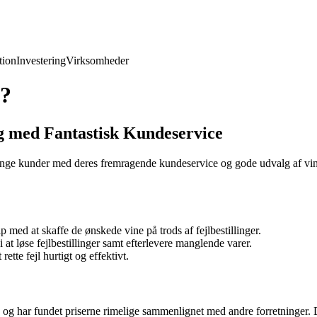
ion
Investering
Virksomheder
k?
ng med Fantastisk Kundeservice
ange kunder med deres fremragende kundeservice og gode udvalg af vine
med at skaffe de ønskede vine på trods af fejlbestillinger.
 at løse fejlbestillinger samt efterlevere manglende varer.
te fejl hurtigt og effektivt.
k og har fundet priserne rimelige sammenlignet med andre forretninger. 