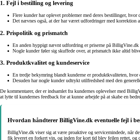
1. Fejl i bestilling og levering
Flere kunder har oplevet problemer med deres bestillinger, hvor d
Det nævnes også, at der har været udfordringer med korrektion af 
2. Prispolitik og prismatch
En anden hyppigt nævnt udfordring er priserne på BilligVine.dk i
Nogle kunder føler sig skuffede over, at prismatch ikke altid bliv
3. Produktkvalitet og kundeservice
En tredje bekymring blandt kunderne er produktkvaliteten, hvor d
Desuden har nogle kunder udtrykt utilfredshed med den generell
De kommentarer, der er indsamlet fra kundernes oplevelser med BilligV
at lytte til kundernes feedback for at kunne arbejde på at skabe en bedre
Hvordan håndterer BilligVine.dk eventuelle fejl i be
BilligVine.dk viser sig at være proaktive og servicemindede, når det k
fik leveret en forkert vin, og inden for kort tid blev fejlen rettet, og