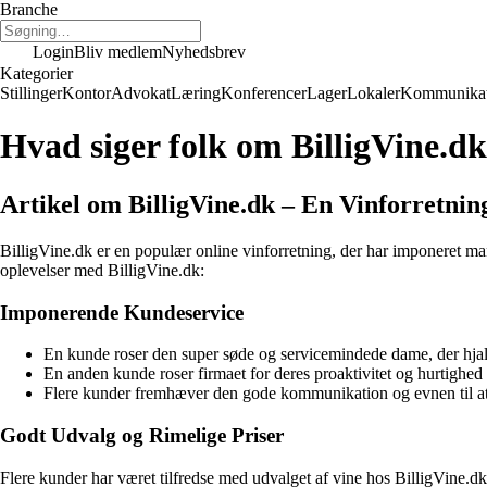
Branche
Login
Bliv medlem
Nyhedsbrev
Kategorier
Stillinger
Kontor
Advokat
Læring
Konferencer
Lager
Lokaler
Kommunikat
Hvad siger folk om BilligVine.d
Artikel om BilligVine.dk – En Vinforretni
BilligVine.dk er en populær online vinforretning, der har imponeret m
oplevelser med BilligVine.dk:
Imponerende Kundeservice
En kunde roser den super søde og servicemindede dame, der hjalp 
En anden kunde roser firmaet for deres proaktivitet og hurtighed i
Flere kunder fremhæver den gode kommunikation og evnen til at ret
Godt Udvalg og Rimelige Priser
Flere kunder har været tilfredse med udvalget af vine hos BilligVine.d