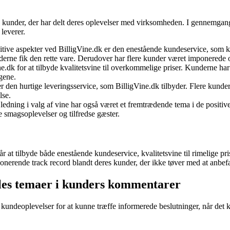
 kunder, der har delt deres oplevelser med virksomheden. I gennemgange
leverer.
tive aspekter ved BilligVine.dk er den enestående kundeservice, som 
kunderne fik den rette vare. Derudover har flere kunder været imponerede
dk for at tilbyde kvalitetsvine til overkommelige priser. Kunderne har
ngene.
n hurtige leveringsservice, som BilligVine.dk tilbyder. Flere kunder h
lse.
ing i valg af vine har også været et fremtrædende tema i de positive a
ive smagsoplevelser og tilfredse gæster.
r at tilbyde både enestående kundeservice, kvalitetsvine til rimelige pr
onerende track record blandt deres kunder, der ikke tøver med at anbef
lles temaer i kunders kommentarer
e kundeoplevelser for at kunne træffe informerede beslutninger, når det