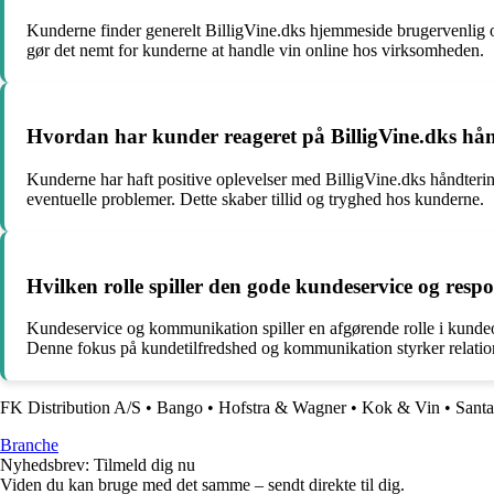
Kunderne finder generelt BilligVine.dks hjemmeside brugervenlig og
gør det nemt for kunderne at handle vin online hos virksomheden.
Hvordan har kunder reageret på BilligVine.dks hån
Kunderne har haft positive oplevelser med BilligVine.dks håndterin
eventuelle problemer. Dette skaber tillid og tryghed hos kunderne.
Hvilken rolle spiller den gode kundeservice og res
Kundeservice og kommunikation spiller en afgørende rolle i kundeop
Denne fokus på kundetilfredshed og kommunikation styrker relat
FK Distribution A/S
•
Bango
•
Hofstra & Wagner
•
Kok & Vin
•
Sant
Branche
Nyhedsbrev: Tilmeld dig nu
Viden du kan bruge med det samme – sendt direkte til dig.