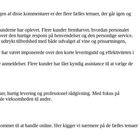
n af disse kommentarer er der flere fælles temaer, der går igen og
kunderne har oplevet. Flere kunder fremhæver, hvordan personalet
 over den hurtige respons på henvendelser og den personlige service.
 udtrykt tilfredshed med både udvalget af vine og prissætningen,
ar været imponerede over den korte leveringstid og effektiviteten i
nmeldelser. Flere kunder har fået kyndig assistance til at vælge de
iser, hurtig levering og professionel rådgivning. Med fokus på
ale virksomheden til andre.
 kommer til at handle online. Her kigger vi nærmere på de fælles temaer