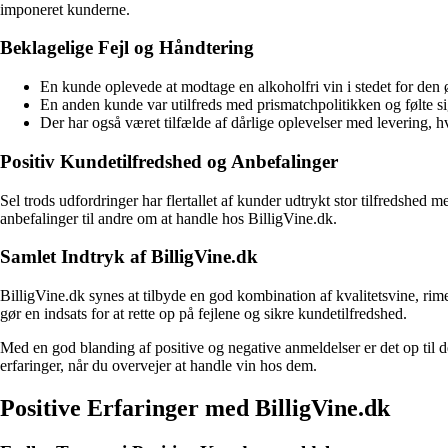
imponeret kunderne.
Beklagelige Fejl og Håndtering
En kunde oplevede at modtage en alkoholfri vin i stedet for den ø
En anden kunde var utilfreds med prismatchpolitikken og følte si
Der har også været tilfælde af dårlige oplevelser med levering, h
Positiv Kundetilfredshed og Anbefalinger
Sel trods udfordringer har flertallet af kunder udtrykt stor tilfredshed
anbefalinger til andre om at handle hos BilligVine.dk.
Samlet Indtryk af BilligVine.dk
BilligVine.dk synes at tilbyde en god kombination af kvalitetsvine, rim
gør en indsats for at rette op på fejlene og sikre kundetilfredshed.
Med en god blanding af positive og negative anmeldelser er det op til d
erfaringer, når du overvejer at handle vin hos dem.
Positive Erfaringer med BilligVine.dk