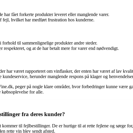
e har fået forkerte produkter leveret eller manglende varer.
fejl, hvilket har medført frustration hos kunderne.
 forhold til sammenlignelige produkter andre steder.
er respekteret, og at de har betalt mere for varer end nødvendigt.
er har været rapporteret om vinflasker, der enten har været af lav kvali
e kundeservice, herunder manglende respons på klager og henvendelser
ine.dk, peger på nogle klare områder, hvor forbedringer kunne være gav
 købsoplevelse for alle.
stillinger fra deres kunder?
ommer til fejlbestillinger. De er hurtige til at rette fejlene og sørge fo
 den rette vin blev sendt afsted.