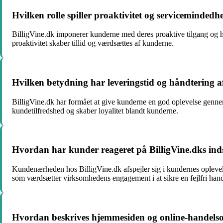
Hvilken rolle spiller proaktivitet og serviceminded
BilligVine.dk imponerer kunderne med deres proaktive tilgang og hø
proaktivitet skaber tillid og værdsættes af kunderne.
Hvilken betydning har leveringstid og håndtering af
BilligVine.dk har formået at give kunderne en god oplevelse gennem hu
kundetilfredshed og skaber loyalitet blandt kunderne.
Hvordan har kunder reageret på BilligVine.dks inds
Kundenærheden hos BilligVine.dk afspejler sig i kundernes oplevelser
som værdsætter virksomhedens engagement i at sikre en fejlfri hand
Hvordan beskrives hjemmesiden og online-handelsop