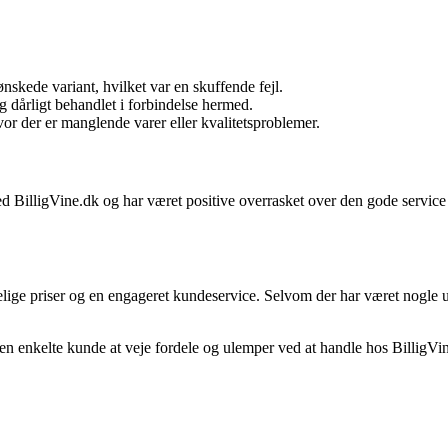
nskede variant, hvilket var en skuffende fejl.
g dårligt behandlet i forbindelse hermed.
vor der er manglende varer eller kvalitetsproblemer.
 med BilligVine.dk og har været positive overrasket over den gode servic
elige priser og en engageret kundeservice. Selvom der har været nogle u
en enkelte kunde at veje fordele og ulemper ved at handle hos BilligVin