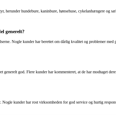
styr, herunder hundebure, kaninbure, hønsehuse, cykelanhængere og sæ
l generelt?
serne. Nogle kunder har berettet om dårlig kvalitet og problemer med p
 generelt god. Flere kunder har kommenteret, at de har modtaget deres 
ogle kunder har rost virksomheden for god service og hurtig respons, 