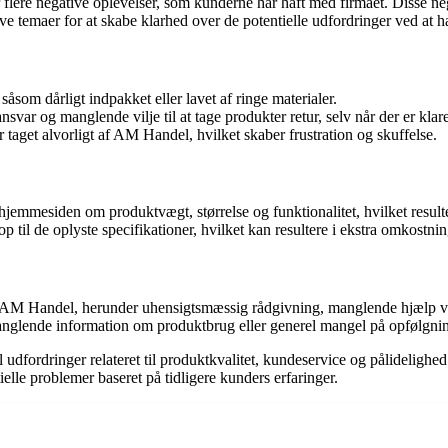
e negative oplevelser, som kunderne har haft med firmaet. Disse negati
ive temaer for at skabe klarhed over de potentielle udfordringer ved a
åsom dårligt indpakket eller lavet af ringe materialer.
ar og manglende vilje til at tage produkter retur, selv når der er klar
 taget alvorligt af AM Handel, hvilket skaber frustration og skuffelse.
emmesiden om produktvægt, størrelse og funktionalitet, hvilket resulte
 til de oplyste specifikationer, hvilket kan resultere i ekstra omkostni
ra AM Handel, herunder uhensigtsmæssig rådgivning, manglende hjælp 
manglende information om produktbrug eller generel mangel på opfølgni
dfordringer relateret til produktkvalitet, kundeservice og pålidelighe
lle problemer baseret på tidligere kunders erfaringer.