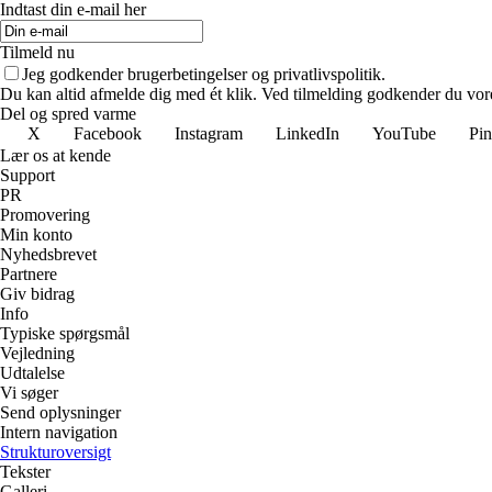
Indtast din e-mail her
Tilmeld nu
Jeg godkender brugerbetingelser og privatlivspolitik.
Du kan altid afmelde dig med ét klik. Ved tilmelding godkender du vore
Del og spred varme
X
Facebook
Instagram
LinkedIn
YouTube
Pin
Lær os at kende
Support
PR
Promovering
Min konto
Nyhedsbrevet
Partnere
Giv bidrag
Info
Typiske spørgsmål
Vejledning
Udtalelse
Vi søger
Send oplysninger
Intern navigation
Strukturoversigt
Tekster
Galleri