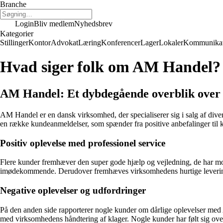
Branche
Login
Bliv medlem
Nyhedsbrev
Kategorier
Stillinger
Kontor
Advokat
Læring
Konferencer
Lager
Lokaler
Kommunikat
Hvad siger folk om AM Handel?
AM Handel: Et dybdegående overblik over
AM Handel er en dansk virksomhed, der specialiserer sig i salg af di
en række kundeanmeldelser, som spænder fra positive anbefalinger til 
Positiv oplevelse med professionel service
Flere kunder fremhæver den super gode hjælp og vejledning, de har m
imødekommende. Derudover fremhæves virksomhedens hurtige levering, k
Negative oplevelser og udfordringer
På den anden side rapporterer nogle kunder om dårlige oplevelser med A
med virksomhedens håndtering af klager. Nogle kunder har følt sig overs