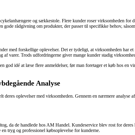
cykelanhængere og sækkestole. Flere kunder roser virksomheden for der
n gode rådgivning om produkter, der passer til specifikke behov, såsom 
r med forskellige oplevelser. Det er tydeligt, at virksomheden har et 
ering af varer. Trods udfordringerne giver mange kunder stadig virksomh
tid en god idé at læse flere anmeldelser, før man foretager et køb hos 
ybdegående Analyse
t deres oplevelser med virksomheden. Gennem en nærmere analyse af de 
og, da de handlede hos AM Handel. Kundeservice blev rost for deres ko
e en tryg og professionel købsoplevelse for kunderne.