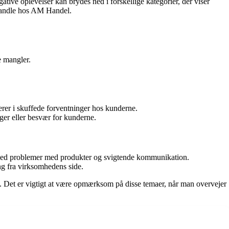
ve oplevelser kan brydes ned i forskellige kategorier, der viser
t handle hos AM Handel.
e mangler.
rer i skuffede forventninger hos kunderne.
nger eller besvær for kunderne.
ved problemer med produkter og svigtende kommunikation.
ng fra virksomhedens side.
d. Det er vigtigt at være opmærksom på disse temaer, når man overvejer