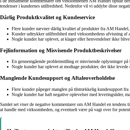
I de indsamlede kommentarer om virksomheden AM Handel opstår der fler
tendenser i kundernes utilfredshed. Nedenfor vil vi uddybe disse negat
Dårlig Produktkvalitet og Kundeservice
Flere kunder nævner dårlig kvalitet af produkter fra AM Handel, s
Kunder udtrykker utilfredshed med virksomhedens afvisning af ansv
Nogle kunder har oplevet, at klager eller henvendelser ikke bliver
Fejlinformation og Misvisende Produktbeskrivelser
En gennemgående problemstilling er misvisende oplysninger på hj
Nogle kunder har oplevet at modtage produkter, der ikke levede op
Manglende Kundesupport og Aftaleoverholdelse
Flere kunder påpeger manglen på tilstrækkelig kundesupport f
Nogle kunder har haft negative oplevelser med leveringstider, 
Samlet set viser de negative kommentarer om AM Handel en tendens til u
at handle med virksomheden, og eventuelt være på vagt over for potentie