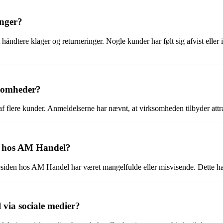
nger?
dtere klager og returneringer. Nogle kunder har følt sig afvist eller ik
ksomheder?
af flere kunder. Anmeldelserne har nævnt, at virksomheden tilbyder at
n hos AM Handel?
den hos AM Handel har været mangelfulde eller misvisende. Dette har re
via sociale medier?