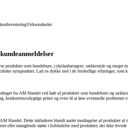
ion
Investering
Virksomheder
 kundeanmeldelser
verse produkter som hundebure, cykelanhængere, sækkestole og meget me
kritiske synspunkter. Lad os dykke ned i de forskellige erfaringer, so
odtaget fra AM Handel ved køb af produkter som hundebure og sækkesto
onkurrencedygtige priser og evne til at løse eventuelle problemer ef
M Handel. Dette inkluderer blandt andet modtagelse af produkter af dår
et eller manglende støtte i forbindelse med produkter, der ikke levede 