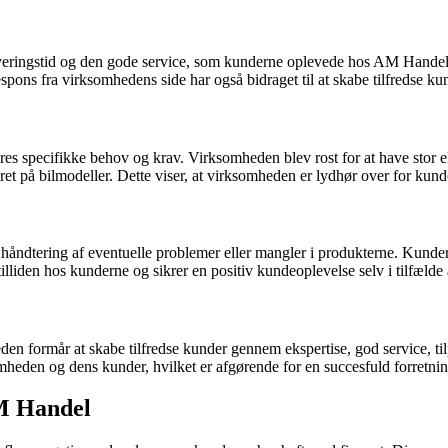
eringstid og den gode service, som kunderne oplevede hos AM Handel. 
spons fra virksomhedens side har også bidraget til at skabe tilfredse ku
ecifikke behov og krav. Virksomheden blev rost for at have stor eksp
eret på bilmodeller. Dette viser, at virksomheden er lydhør over for kun
ve håndtering af eventuelle problemer eller mangler i produkterne. Ku
tilliden hos kunderne og sikrer en positiv kundeoplevelse selv i tilfælde
 formår at skabe tilfredse kunder gennem ekspertise, god service, tilp
omheden og dens kunder, hvilket er afgørende for en succesfuld forretnin
M Handel