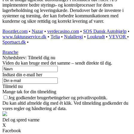
implementere bedre styrings- og kontrolprocesser for deres
lagerbeholdning og leveringskæde. Derudover bør de investere i
systemer og træning, der kan forbedre kommunikationen med
kunderne og sikre rettidig og korrekt levering af varer.
Booztlet.com
•
Nazar
•
verdecasino.com
•
SOS Dansk Autohjælp
•
www.fakturaservice.dk
•
Telia
•
Nulallergi
•
Loukrudt
•
VEVOR
•
Sportsact.dk
•
Branche
Nyhedsbrev: Tilmeld dig nu
Viden du kan bruge med det samme – sendt direkte til dig.
Indtast din e-mail her
Tilmeld nu
Mange tak for din tilmelding
Jeg godkender brugerbetingelser og privatlivspolitik.
Du kan altid afmelde dig med ét klik. Ved tilmelding godkender du
vores regler og håndtering af data.
Del og spred varme
X
Facebook