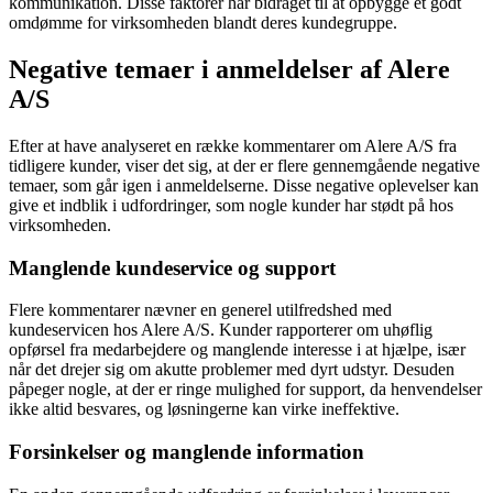
kommunikation. Disse faktorer har bidraget til at opbygge et godt
omdømme for virksomheden blandt deres kundegruppe.
Negative temaer i anmeldelser af Alere
A/S
Efter at have analyseret en række kommentarer om Alere A/S fra
tidligere kunder, viser det sig, at der er flere gennemgående negative
temaer, som går igen i anmeldelserne. Disse negative oplevelser kan
give et indblik i udfordringer, som nogle kunder har stødt på hos
virksomheden.
Manglende kundeservice og support
Flere kommentarer nævner en generel utilfredshed med
kundeservicen hos Alere A/S. Kunder rapporterer om uhøflig
opførsel fra medarbejdere og manglende interesse i at hjælpe, især
når det drejer sig om akutte problemer med dyrt udstyr. Desuden
påpeger nogle, at der er ringe mulighed for support, da henvendelser
ikke altid besvares, og løsningerne kan virke ineffektive.
Forsinkelser og manglende information