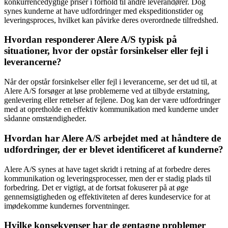
konkurrencedygtige priser i forhold til andre leverandører. Dog
synes kunderne at have udfordringer med ekspeditionstider og
leveringsproces, hvilket kan påvirke deres overordnede tilfredshed.
Hvordan responderer Alere A/S typisk på
situationer, hvor der opstår forsinkelser eller fejl i
leverancerne?
Når der opstår forsinkelser eller fejl i leverancerne, ser det ud til, at
Alere A/S forsøger at løse problemerne ved at tilbyde erstatning,
genlevering eller rettelser af fejlene. Dog kan der være udfordringer
med at opretholde en effektiv kommunikation med kunderne under
sådanne omstændigheder.
Hvordan har Alere A/S arbejdet med at håndtere de
udfordringer, der er blevet identificeret af kunderne?
Alere A/S synes at have taget skridt i retning af at forbedre deres
kommunikation og leveringsprocesser, men der er stadig plads til
forbedring. Det er vigtigt, at de fortsat fokuserer på at øge
gennemsigtigheden og effektiviteten af deres kundeservice for at
imødekomme kundernes forventninger.
Hvilke konsekvenser har de gentagne problemer