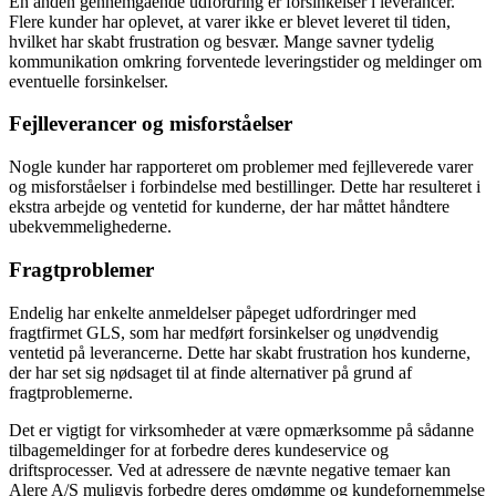
En anden gennemgående udfordring er forsinkelser i leverancer.
Flere kunder har oplevet, at varer ikke er blevet leveret til tiden,
hvilket har skabt frustration og besvær. Mange savner tydelig
kommunikation omkring forventede leveringstider og meldinger om
eventuelle forsinkelser.
Fejlleverancer og misforståelser
Nogle kunder har rapporteret om problemer med fejlleverede varer
og misforståelser i forbindelse med bestillinger. Dette har resulteret i
ekstra arbejde og ventetid for kunderne, der har måttet håndtere
ubekvemmelighederne.
Fragtproblemer
Endelig har enkelte anmeldelser påpeget udfordringer med
fragtfirmet GLS, som har medført forsinkelser og unødvendig
ventetid på leverancerne. Dette har skabt frustration hos kunderne,
der har set sig nødsaget til at finde alternativer på grund af
fragtproblemerne.
Det er vigtigt for virksomheder at være opmærksomme på sådanne
tilbagemeldinger for at forbedre deres kundeservice og
driftsprocesser. Ved at adressere de nævnte negative temaer kan
Alere A/S muligvis forbedre deres omdømme og kundefornemmelse