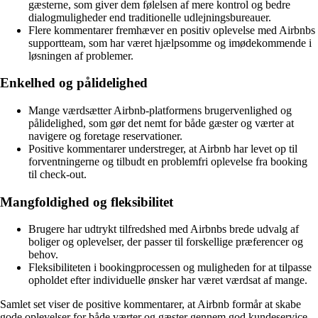
gæsterne, som giver dem følelsen af mere kontrol og bedre
dialogmuligheder end traditionelle udlejningsbureauer.
Flere kommentarer fremhæver en positiv oplevelse med Airbnbs
supportteam, som har været hjælpsomme og imødekommende i
løsningen af problemer.
Enkelhed og pålidelighed
Mange værdsætter Airbnb-platformens brugervenlighed og
pålidelighed, som gør det nemt for både gæster og værter at
navigere og foretage reservationer.
Positive kommentarer understreger, at Airbnb har levet op til
forventningerne og tilbudt en problemfri oplevelse fra booking
til check-out.
Mangfoldighed og fleksibilitet
Brugere har udtrykt tilfredshed med Airbnbs brede udvalg af
boliger og oplevelser, der passer til forskellige præferencer og
behov.
Fleksibiliteten i bookingprocessen og muligheden for at tilpasse
opholdet efter individuelle ønsker har været værdsat af mange.
Samlet set viser de positive kommentarer, at Airbnb formår at skabe
gode oplevelser for både værter og gæster gennem god kundeservice,