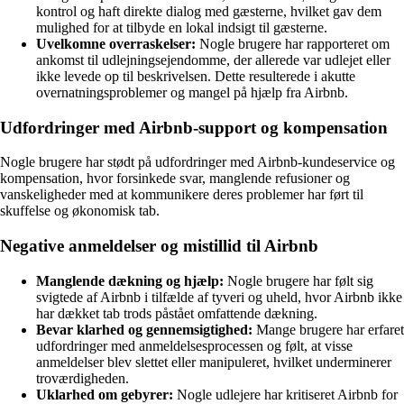
kontrol og haft direkte dialog med gæsterne, hvilket gav dem
mulighed for at tilbyde en lokal indsigt til gæsterne.
Uvelkomne overraskelser:
Nogle brugere har rapporteret om
ankomst til udlejningsejendomme, der allerede var udlejet eller
ikke levede op til beskrivelsen. Dette resulterede i akutte
overnatningsproblemer og mangel på hjælp fra Airbnb.
Udfordringer med Airbnb-support og kompensation
Nogle brugere har stødt på udfordringer med Airbnb-kundeservice og
kompensation, hvor forsinkede svar, manglende refusioner og
vanskeligheder med at kommunikere deres problemer har ført til
skuffelse og økonomisk tab.
Negative anmeldelser og mistillid til Airbnb
Manglende dækning og hjælp:
Nogle brugere har følt sig
svigtede af Airbnb i tilfælde af tyveri og uheld, hvor Airbnb ikke
har dækket tab trods påstået omfattende dækning.
Bevar klarhed og gennemsigtighed:
Mange brugere har erfaret
udfordringer med anmeldelsesprocessen og følt, at visse
anmeldelser blev slettet eller manipuleret, hvilket underminerer
troværdigheden.
Uklarhed om gebyrer:
Nogle udlejere har kritiseret Airbnb for