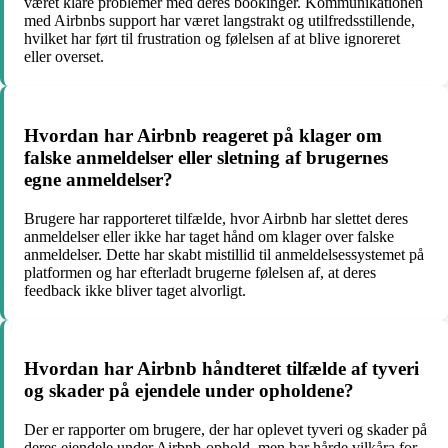
været klare problemer med deres bookinger. Kommunikationen
med Airbnbs support har været langstrakt og utilfredsstillende,
hvilket har ført til frustration og følelsen af at blive ignoreret
eller overset.
Hvordan har Airbnb reageret på klager om
falske anmeldelser eller sletning af brugernes
egne anmeldelser?
Brugere har rapporteret tilfælde, hvor Airbnb har slettet deres
anmeldelser eller ikke har taget hånd om klager over falske
anmeldelser. Dette har skabt mistillid til anmeldelsessystemet på
platformen og har efterladt brugerne følelsen af, at deres
feedback ikke bliver taget alvorligt.
Hvordan har Airbnb håndteret tilfælde af tyveri
og skader på ejendele under opholdene?
Der er rapporter om brugere, der har oplevet tyveri og skader på
deres ejendele under Airbnb-ophold, men har hårde vilkåra for